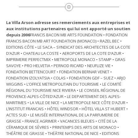
La Villa Arson adresse ses remerciements aux entreprises et
aux institutions partenaires qui lui ont apporté un soutien
depuis 2006
FRANCIS BACON MB ARTS FOUNDATION • FONDATION
FRANCIS BACON MB ART FOUNDATION (MONACO) • RAZEL BEC •
EDITIONS CÔTE • LE SACA – SYNDICAT DES ARCHITECTES DE LA COTE
D’AZUR • CHATEAU LA COSTE • AEROPORTS DE LA COTE D’AZUR •
IMPRIMERIE PERFECTMIX • METROPOLE MONACO • STAMP • GRAS
SAVOYE • PRO HELVETIA • PERNOD RICARD • NEUFLIZE VIE •
FONDATION BETTENCOURT • FONDATION BERNAR VENET •
FONDATION IZOLYATSIA • COLAS • FONDATION GDF – SUEZ • ARJO
WIGGINS • L’OFFICE METROPOLITAIN DU TOURISME • LE COMITÉ
RÉGIONAL DU TOURISME NICE RIVIERA • LE CONSEIL RÉGIONAL DE
PROVENCE-ALPES-CÔTED’AZUR • LE DEPARTEMENT DES ALPES-
MARITIMES • LA VILLE DE NICE • LA METROPOLE NICE CÔTE D’AZUR •
L’INSTITUT FRANCAIS • HÔTEL WINDSOR • HÔTEL VILLA ST HUBERT •
ACTES SUD • LE MUSÉE INTERNATIONAL DE LA PARFUMERIE DE
GRASSE • FRANCE AGRIMER • VACANCES BLEUES • CITÉ DE LA
CÉRAMIQUE DE SÈVRES • PRINTEMPS DES ARTS DE MONACO •
THÉÂTRE DE GRASSE • THÉÂTRE NATIONAL DE NICE • EDITIONS