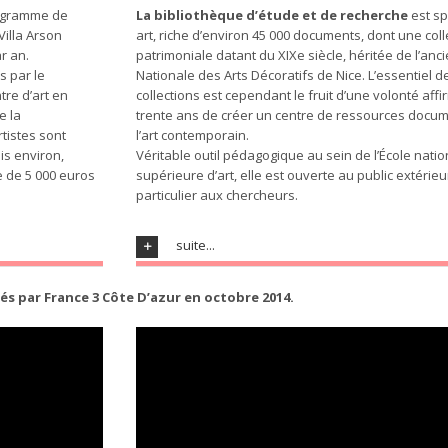
rogramme de
La bibliothèque d’étude et de recherche
est sp
Villa Arson
art, riche d’environ 45 000 documents, dont une coll
r an.
patrimoniale datant du XIXe siècle, héritée de l’anc
s par le
Nationale des Arts Décoratifs de Nice. L’essentiel d
tre d’art en
collections est cependant le fruit d’une volonté aff
e la
trente ans de créer un centre de ressources docum
tistes sont
l’art contemporain.
is environ,
Véritable outil pédagogique au sein de l’École nati
e de 5 000 euros
supérieure d’art, elle est ouverte au public extérieu
particulier aux chercheurs.
suite...
isés par France 3 Côte D’azur en octobre 2014.