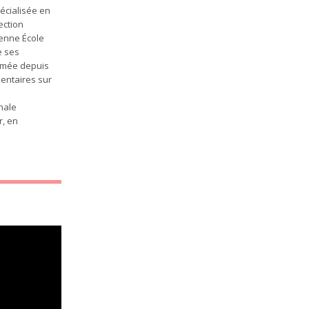
écialisée en
ection
ienne École
e ses
irmée depuis
entaires sur
onale
r, en