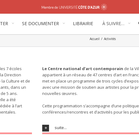
ITER
SE DOCUMENTER
LIBRAIRIE
À SUIVRE…
Accueil
/
Activités
des 7 écoles
Le Centre national d’art contemporain
de la Vi
la Direction
appartient à un réseau de 47 centres d’art en France.
 la Culture et de
met en place un programme de trois cycles d’expos
iants, dans un
avec une mission de soutien aux artistes pour la p
 de 5 ans.
nouvelles œuvres.
lle a été
diée à l’art
Cette programmation s’accompagne d’une politique 
mentales.
conférences/rencontres et d’activités pour les publi
suite...