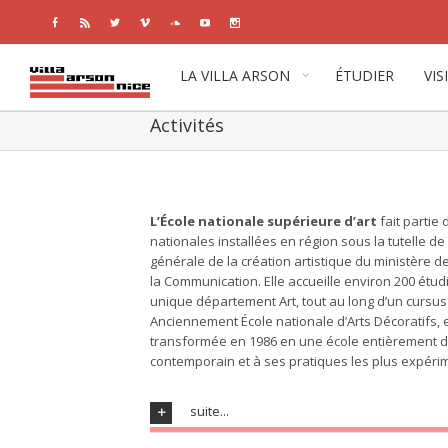
Facebook
Rss
Twitter
Vimeo
Soundcloud
Youtube
Instagram
LA VILLA ARSON
ÉTUDIER
VIS
Activités
L’École nationale supérieure d’art
fait partie 
nationales installées en région sous la tutelle de 
générale de la création artistique du ministère de
la Communication. Elle accueille environ 200 étud
unique département Art, tout au long d’un cursus
Anciennement École nationale d’Arts Décoratifs, e
transformée en 1986 en une école entièrement dé
contemporain et à ses pratiques les plus expéri
suite...