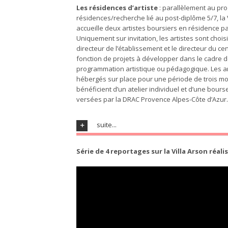
Les résidences d’artiste
: parallèlement au p
résidences/recherche lié au post-diplôme 5/7, la 
accueille deux artistes boursiers en résidence pa
Uniquement sur invitation, les artistes sont choisi
directeur de l’établissement et le directeur du cen
fonction de projets à développer dans le cadre d
programmation artistique ou pédagogique. Les ar
hébergés sur place pour une période de trois mo
bénéficient d’un atelier individuel et d’une bours
versées par la DRAC Provence Alpes-Côte d’Azur.
suite...
Série de 4 reportages sur la Villa Arson réal