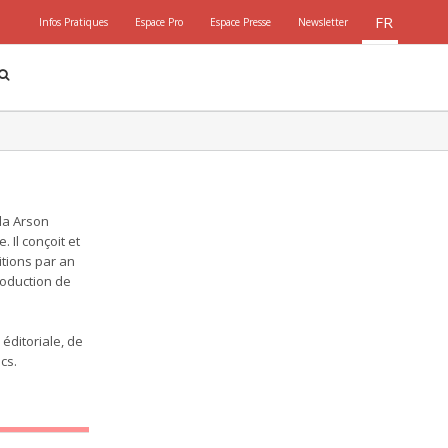
FR
Infos Pratiques
Espace Pro
Espace Presse
Newsletter
lla Arson
 Il conçoit et
itions par an
roduction de
éditoriale, de
cs.