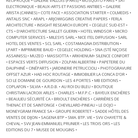
RECIPROQUE • GALERIE VALLOIS (PARIS) • MOSQUITO PARIS • SAT
ELECTRONIQUE • BEAUX-ARTS ET PASSIONS ANTIBES • GALERIE
ARISTA (CANNES) • COTE FACE • ASSOCIATION STARTER • COLMEDIS •
ANTALIS SNC • ARAPL • ARJOWIGGINS CREATIVE PAPERS • FERLA
ARCHITECTURE • INSIGHT RESEARCH EUROPE • CEGELEC SUD-EST •
CTS • D’ARCHITECTURE SAILLET GUERIN • HOTEL WINDSOR • MICRO
COMPUTER SERVICES • MILESYS SARL • NICE ITEL DIFFUSION • SARL
HOTEL DES VENTES • SCL SARL • COSTAMAGNA DISTRIBUTION •
LPART • IMPRIMERIE BAUD • CEGELEC HOLDING • SNA (STÉ NIÇOISE
ASSAINISS) • MUZEO • MASSIOTTA • ARKHENUM• SILENCE CONFORT
• ESPACES VERTS DIFFUSION • ZOLPAN ALBERTINI • PAPETERIE DU
DAUPHINÉ • CINÉPARTS • JARDINERIE PETRUCCIOLI • PHOTOGRAVURE
OFFSET AZUR • HAD HOC ROUTAGE • IMMOBILIER LA CONCA D’OR •
SCI LE DOMAINE DE GOURDON • LES 4 PORTES • MB EDITIONS •
COPLAFON • SILVIA • A.R.D.B. • AU ROI DU BLEU • BOUTIQUE
CHRISTIAN LACROIX ARLES • CHARLES • M.F.P.C. • BAYEUX ENCHÈRES
• BEAULIEU SÉCURITÉ CA • BRIOULT ENCHÈRES • CARRIÈRES DE
THENAC ET DE SAINTONGE • CHEVILLARD-PINEAU • LE DOJO •
MONEYGRAM FRANCE SA • GROUPE ROBERTET • SADDE HÔTEL DES
VENTES DE DIJON • SAGENA BTP • SMA. BTP. VIE • SVV CHAYETTE &
CHEVAL • SVV JEAN-EMMANUEL PRUNIER • LES TROIS ORS • LES
EDITIONS DU 7 • MUSEE DE MOUGINS •