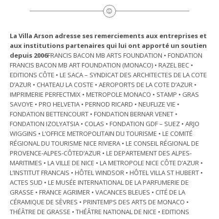
La Villa Arson adresse ses remerciements aux entreprises et
aux institutions partenaires qui lui ont apporté un soutien
depuis 2006
FRANCIS BACON MB ARTS FOUNDATION • FONDATION
FRANCIS BACON MB ART FOUNDATION (MONACO) • RAZEL BEC •
EDITIONS CÔTE • LE SACA – SYNDICAT DES ARCHITECTES DE LA COTE
D’AZUR • CHATEAU LA COSTE • AEROPORTS DE LA COTE D’AZUR •
IMPRIMERIE PERFECTMIX • METROPOLE MONACO • STAMP • GRAS
SAVOYE • PRO HELVETIA • PERNOD RICARD • NEUFLIZE VIE •
FONDATION BETTENCOURT • FONDATION BERNAR VENET •
FONDATION IZOLYATSIA • COLAS • FONDATION GDF – SUEZ • ARJO
WIGGINS • L’OFFICE METROPOLITAIN DU TOURISME • LE COMITÉ
RÉGIONAL DU TOURISME NICE RIVIERA • LE CONSEIL RÉGIONAL DE
PROVENCE-ALPES-CÔTED’AZUR • LE DEPARTEMENT DES ALPES-
MARITIMES • LA VILLE DE NICE • LA METROPOLE NICE CÔTE D’AZUR •
L’INSTITUT FRANCAIS • HÔTEL WINDSOR • HÔTEL VILLA ST HUBERT •
ACTES SUD • LE MUSÉE INTERNATIONAL DE LA PARFUMERIE DE
GRASSE • FRANCE AGRIMER • VACANCES BLEUES • CITÉ DE LA
CÉRAMIQUE DE SÈVRES • PRINTEMPS DES ARTS DE MONACO •
THÉÂTRE DE GRASSE • THÉÂTRE NATIONAL DE NICE • EDITIONS