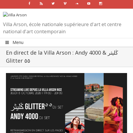
Facebook
Rss
Twitter
Vimeo
Soundcloud
Youtube
Instagram
Villa Arson, école nationale supérieure d'art et centre
national d'art contemporain
Menu
En direct de la Villa Arson : Andy 4000 & ڭليثر
Glitter ٥٥
View
Larger
Image