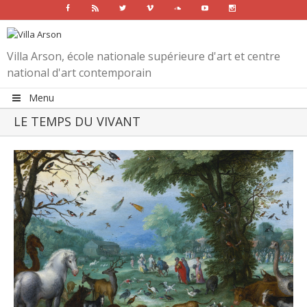
Facebook
Rss
Twitter
Vimeo
Soundcloud
Youtube
Instagram
Villa Arson, école nationale supérieure d'art et centre
national d'art contemporain
Menu
LE TEMPS DU VIVANT
View
Larger
Image