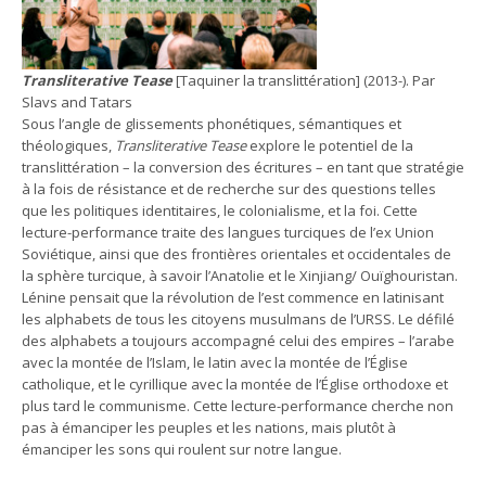
Transliterative Tease
[Taquiner la translittération] (2013-). Par
Slavs and Tatars
Sous l’angle de glissements phonétiques, sémantiques et
théologiques,
Transliterative Tease
explore le potentiel de la
translittération – la conversion des écritures – en tant que stratégie
à la fois de résistance et de recherche sur des questions telles
que les politiques identitaires, le colonialisme, et la foi. Cette
lecture-performance traite des langues turciques de l’ex Union
Soviétique, ainsi que des frontières orientales et occidentales de
la sphère turcique, à savoir l’Anatolie et le Xinjiang/ Ouïghouristan.
Lénine pensait que la révolution de l’est commence en latinisant
les alphabets de tous les citoyens musulmans de l’URSS. Le défilé
des alphabets a toujours accompagné celui des empires – l’arabe
avec la montée de l’Islam, le latin avec la montée de l’Église
catholique, et le cyrillique avec la montée de l’Église orthodoxe et
plus tard le communisme. Cette lecture-performance cherche non
pas à émanciper les peuples et les nations, mais plutôt à
émanciper les sons qui roulent sur notre langue.