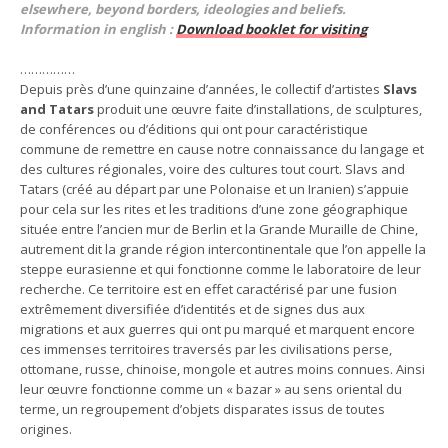
elsewhere, beyond borders, ideologies and beliefs.
Information in english :
Download booklet for visiting
……………
Depuis près d’une quinzaine d’années, le collectif d’artistes
Slavs
and Tatars
produit une œuvre faite d’installations, de sculptures,
de conférences ou d’éditions qui ont pour caractéristique
commune de remettre en cause notre connaissance du langage et
des cultures régionales, voire des cultures tout court. Slavs and
Tatars (créé au départ par une Polonaise et un Iranien) s’appuie
pour cela sur les rites et les traditions d’une zone géographique
située entre l’ancien mur de Berlin et la Grande Muraille de Chine,
autrement dit la grande région intercontinentale que l’on appelle la
steppe eurasienne et qui fonctionne comme le laboratoire de leur
recherche. Ce territoire est en effet caractérisé par une fusion
extrêmement diversifiée d’identités et de signes dus aux
migrations et aux guerres qui ont pu marqué et marquent encore
ces immenses territoires traversés par les civilisations perse,
ottomane, russe, chinoise, mongole et autres moins connues. Ainsi
leur œuvre fonctionne comme un « bazar » au sens oriental du
terme, un regroupement d’objets disparates issus de toutes
origines.