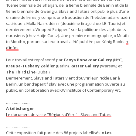
10ème biennale de Sharjah, de la 8ème biennale de Berlin et de la
9ème biennale de Gwangju. Slavs and Tatars ont publié plus d’une
dizaine de livres, y compris une traduction de l’hebdomadaire azéri
satirique « Molla Nasreddin » (deuxième tirage chez I.B. Tauris) et
dernièrement « Wripped Scripped” sur la politique des alphabets
eurasiens (chez Hatje Cantz). Une première monographie, « Mouth
to Mouth », portant sur leur travail a été publiée par König Books.
+
d’infos
Leur travail est représenté par
Tanya Bonakdar Gallery
(NYC),
Kraupa-Tuskany Zeidler
(Berlin),
Raster Gallery
(Warsaw) et
The Third Line
(Dubai).
Dernièrement, Slavs and Tatars vient d’ouvrir leur Pickle Bar à
Berlin, un bar d’apéritif slav avec une programmation ouverte au
public, en collaboration avec KW Institute of Contemporary Art.
………………….
A télécharger
Le document de visite "Régions d'être" - Slavs and Tatars
………………….
Cette exposition fait partie des 86 projets labellisés
« Les