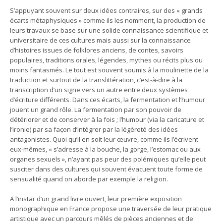
S’appuyant souvent sur deux idées contraires, sur des « grands
écarts métaphysiques » comme ils les nomment, la production de
leurs travaux se base sur une solide connaissance scientifique et
universitaire de ces cultures mais aussi sur la connaissance
d’histoires issues de folklores anciens, de contes, savoirs
populaires, traditions orales, légendes, mythes ou récits plus ou
moins fantasmés. Le tout est souvent soumis à la moulinette de la
traduction et surtout de la translittération, c’est-à-dire à la
transcription d’un signe vers un autre entre deux systèmes
d’écriture différents. Dans ces écarts, la fermentation et l’humour
jouent un grand rôle. La fermentation par son pouvoir de
détériorer et de conserver à la fois ; l’humour (via la caricature et
l’ironie) par sa façon d’intégrer par la légèreté des idées
antagonistes. Quoi qu’il en soit leur œuvre, comme ils l’écrivent
eux-mêmes, « s’adresse à la bouche, la gorge, l’estomac ou aux
organes sexuels », n’ayant pas peur des polémiques qu’elle peut
susciter dans des cultures qui souvent évacuent toute forme de
sensualité quand on aborde par exemple la religion.
A l’instar d’un grand livre ouvert, leur première exposition
monographique en France propose une traversée de leur pratique
artistique avec un parcours mêlés de pièces anciennes et de