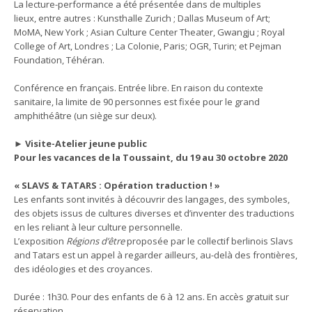
La lecture-performance a été présentée dans de multiples
lieux, entre autres : Kunsthalle Zurich ; Dallas Museum of Art;
MoMA, New York ; Asian Culture Center Theater, Gwangju ; Royal
College of Art, Londres ; La Colonie, Paris; OGR, Turin; et Pejman
Foundation, Téhéran.
Conférence en français. Entrée libre. En raison du contexte
sanitaire, la limite de 90 personnes est fixée pour le grand
amphithéâtre (un siège sur deux).
► Visite-Atelier jeune public
Pour les vacances de la Toussaint, du 19 au 30 octobre 2020
« SLAVS & TATARS : Opération traduction ! »
Les enfants sont invités à découvrir des langages, des symboles,
des objets issus de cultures diverses et d’inventer des traductions
en les reliant à leur culture personnelle.
L’exposition
Régions d’être
proposée par le collectif berlinois Slavs
and Tatars est un appel à regarder ailleurs, au-delà des frontières,
des idéologies et des croyances.
Durée : 1h30. Pour des enfants de 6 à 12 ans. En accès gratuit sur
réservation.