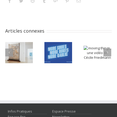
Facebook
Twitter
Reddit
Tumblr
Googleplus
Pinterest
Email
Articles connexes
Infos Pratiques
Espace Presse
Espace Pro
Newsletter