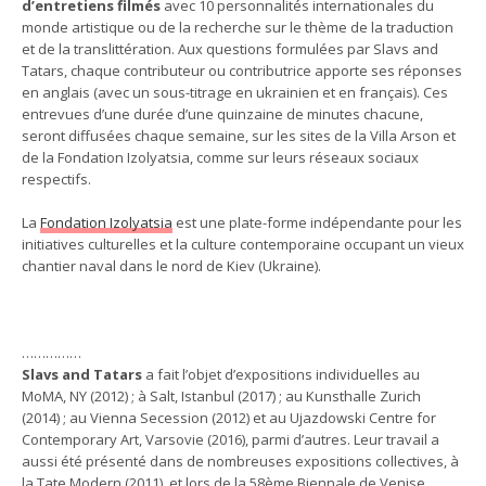
d’entretiens filmés
avec 10 personnalités internationales du
monde artistique ou de la recherche sur le thème de la traduction
et de la translittération. Aux questions formulées par Slavs and
Tatars, chaque contributeur ou contributrice apporte ses réponses
en anglais (avec un sous-titrage en ukrainien et en français). Ces
entrevues d’une durée d’une quinzaine de minutes chacune,
seront diffusées chaque semaine, sur les sites de la Villa Arson et
de la Fondation Izolyatsia, comme sur leurs réseaux sociaux
respectifs.
La
Fondation Izolyatsia
est une plate-forme indépendante pour les
initiatives culturelles et la culture contemporaine occupant un vieux
chantier naval dans le nord de Kiev (Ukraine).
……………
Slavs and Tatars
a fait l’objet d’expositions individuelles au
MoMA, NY (2012) ; à Salt, Istanbul (2017) ; au Kunsthalle Zurich
(2014) ; au Vienna Secession (2012) et au Ujazdowski Centre for
Contemporary Art, Varsovie (2016), parmi d’autres. Leur travail a
aussi été présenté dans de nombreuses expositions collectives, à
la Tate Modern (2011), et lors de la 58ème Biennale de Venise,