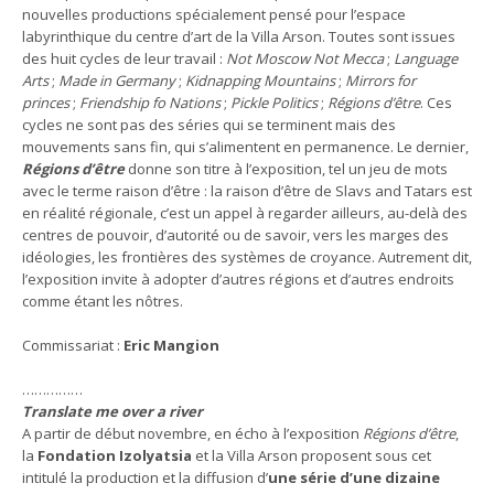
nouvelles productions spécialement pensé pour l’espace
labyrinthique du centre d’art de la Villa Arson. Toutes sont issues
des huit cycles de leur travail :
Not Moscow Not Mecca
;
Language
Arts
;
Made in Germany
;
Kidnapping Mountains
;
Mirrors for
princes
;
Friendship fo Nations
;
Pickle Politics
;
Régions d’être
. Ces
cycles ne sont pas des séries qui se terminent mais des
mouvements sans fin, qui s’alimentent en permanence. Le dernier,
Régions d’être
donne son titre à l’exposition, tel un jeu de mots
avec le terme raison d’être : la raison d’être de Slavs and Tatars est
en réalité régionale, c’est un appel à regarder ailleurs, au-delà des
centres de pouvoir, d’autorité ou de savoir, vers les marges des
idéologies, les frontières des systèmes de croyance. Autrement dit,
l’exposition invite à adopter d’autres régions et d’autres endroits
comme étant les nôtres.
Commissariat :
Eric Mangion
……………
Translate me over a river
A partir de début novembre, en écho à l’exposition
Régions d’être
,
la
Fondation Izolyatsia
et la Villa Arson proposent sous cet
intitulé la production et la diffusion d’
une série d’une dizaine