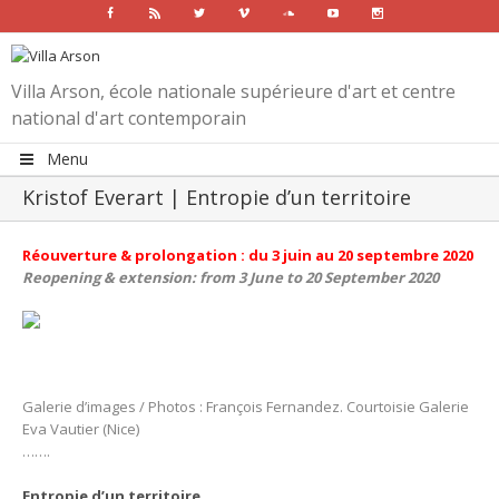
Facebook
Rss
Twitter
Vimeo
Soundcloud
Youtube
Instagram
Villa Arson, école nationale supérieure d'art et centre
national d'art contemporain
Menu
Kristof Everart | Entropie d’un territoire
Réouverture & prolongation : du 3 juin au 20 septembre 2020
Reopening & extension: from 3 June to 20 September 2020
Galerie d’images / Photos : François Fernandez. Courtoisie Galerie
Eva Vautier (Nice)
…….
Entropie d’un territoire