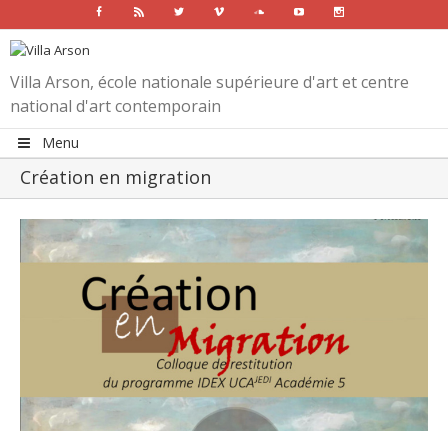
Facebook
Rss
Twitter
Vimeo
Soundcloud
Youtube
Instagram
Villa Arson, école nationale supérieure d'art et centre
national d'art contemporain
Menu
Création en migration
View
Larger
Image