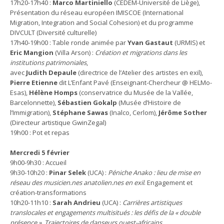
17h20-17h40 :
Marco Martiniello
(CEDEM-Université de Liège),
Présentation du réseau européen IMISCOE (International
Migration, Integration and Social Cohesion) et du programme
DIVCULT (Diversité culturelle)
17h40-19h00 : Table ronde animée par
Yvan Gastaut
(URMIS) et
Eric Mangion
(Villa Arson) :
Création et migrations dans les
institutions patrimoniales
,
avec
Judith Depaule
(directrice de l’Atelier des artistes en exil),
Pierre Etienne
dit L’Enfant Pavé (Enseignant-Chercheur @ HELMo-
Esas),
Hélène Homps
(conservatrice du Musée de la Vallée,
Barcelonnette),
Sébastien Gokalp
(Musée d’Histoire de
l’Immigration),
Stéphane Sawas
(Inalco, Cerlom),
Jérôme Sother
(Directeur artistique GwinZegal)
19h00 : Pot et repas
Mercredi 5 février
9h00-9h30 : Accueil
9h30-10h20 :
Pinar Selek
(UCA) :
Péniche Anako : lieu de mise en
réseau des musicien.nes anatolien.nes en exil
. Engagement et
création-transformations
10h20-11h10 :
Sarah Andrieu
(UCA) :
Carrières artistiques
translocales et engagements multisitués : les défis de la « double
présence ». Trajectoires de danseurs ouest-africains