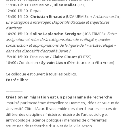
11h10-12h00 : Discussion /
Julien Mallet
(IRD)
12h00-13h30 : Repas
13h30-14h20 :
Christian Rinaudo
(UCA-URMIS) : «
Artiste en exil « ,
une catégorie à interroger. Dispositifs d’accueil et trajectoires
d’artistes
14h20-15h10 :
Soline Laplanche-Servigne
(UCA-ERMES) :
Entre
assignation et refus de la catégorisation de « réfugié », quelles
construction et appropriations de la figure de l’ « artiste réfugié »
dans des dispositifs d’accueil à Berlin ?
1
5h10-16h00 : Discussion /
Claire Clouet
(EHESS)
16h00 : Conclusion /
Sylvain Lizon
(Directeur de la Villa Arson)
Ce colloque est ouvert à tous les publics.
Entrée libre
————–
Création en migration est un programme de recherche
impulsé par l’Académie d’excellence Hommes, idées et Milieux de
Université Côte d’Azur. Il rassemble des chercheur.es issu.es de
différentes disciplines (histoire, histoire de l’art, sociologie,
anthropologie, science politique), membres de différentes
structures de recherche d’UCA et de la Villa Arson.