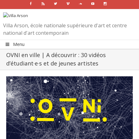
Facebook
Rss
Twitter
Vimeo
Soundcloud
Youtube
Instagram
Villa Arson, école nationale supérieure d'art et centre
national d'art contemporain
Menu
OVNI en ville | A découvrir : 30 vidéos
d’étudiant·e·s et de jeunes artistes
View
Larger
Image