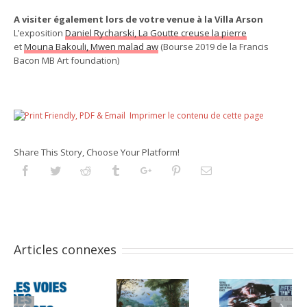
A visiter également lors de votre venue à la Villa Arson
L’exposition
Daniel Rycharski, La Goutte creuse la pierre
et
Mouna Bakouli, Mwen malad aw
(Bourse 2019 de la Francis
Bacon MB Art foundation)
Imprimer le contenu de cette page
Share This Story, Choose Your Platform!
Facebook
Twitter
Reddit
Tumblr
Googleplus
Pinterest
Email
Articles connexes