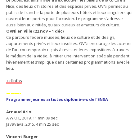
Le public est ainsi invité à (re)découvrir les piliers de la culture à
Nice, des lieux d’histoires et des espaces privés. OVNi permet au
public de franchir la porte de plusieurs hôtels et lieux singuliers qui
ouvrent leurs portes pour l’occasion. Le programme s’adresse
aussi bien aux initiés, qu’aux curieux et amateurs de culture.
OVNi en Ville (22 nov – 1 déc)
Ce parcours fédère musées, lieux de culture et de design,
appartements privés et lieux insolites. OVNi encourage les acteurs
de l’art contemporain niçois à revisiter leurs expositions à travers
le médium de la vidéo, à initier une intervention spéciale pendant
l’événement et s’implique dans certaines programmations avec le
lieu.
+ d’infos
———–
Programme jeunes artistes diplômé·e·s de l’ENSA
Arnaud Arini
A.W.O.L, 2019, 11 min 09 sec
Javavava, 2015, 4 min 25 sec
Vincent Burger