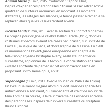
Animal Glisse
(
10 min, 2015 Production : Capricci Films)
Inspiré d’expériences personnelles, “Animal Glisse” retranscrit le
quotidien de surfeurs ordinaires, en montrant les moments
d’attentes, les ratages, les silences, le temps passer à ramer, à se
replacer, alors que les vagues tardent à venir.
Picasso Land
(11 min, 2015. Avec le soutien du Confort Moderne)
Ce projet a pour origine le célèbre ballet Parade (1917), dont les
costumes et décors avaient été créés par Picasso, sur un texte de
Cocteau, musique de Satie, et chorégraphie de Massine. En 1980,
ce monument de l’avant-garde européenne est adapté à la
télévision par Jean-Christophe Averty, réalisateur héritier du
surréalisme, et pionnier de la technique d’incrustation en France.
Picasso Land
tente de perpétuer cet esprit d’avant garde en
proposant un troisième opus, en 3D.
Super-règne
(13 min, 2017. Avec le soutien du Palais de Tokyo)
Un livreur Deliveroo s’égare alors qu’il doit livrer des spécialités
autrichiennes à son client, qui s’impatiente et craint de mourir de
faim. Lors de sa course, le livreur traverse des espaces et croise
des personnages inspirés de l’univers surréaliste du sculpteur
Bruno Gironcoli.