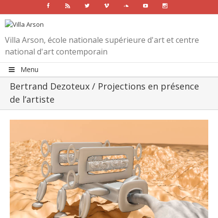
Facebook
Rss
Twitter
Vimeo
Soundcloud
Youtube
Instagram
Villa Arson, école nationale supérieure d'art et centre
national d'art contemporain
Menu
Bertrand Dezoteux / Projections en présence
de l’artiste
View
Larger
Image