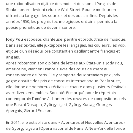
une rationalisation digitale des mots et des sons. L’Anglais de
Shakespeare devient celui de Wall Street. Pour le meilleur en
offrant au langage des sources et des outils infinis. Depuis les
années 1950, les progrès technologiques ont ainsi permis à la
poésie phonétique de devenir sonore.
Jody Pou
est poète, chanteuse, peintre et productrice de musique.
Dans ses textes, elle juxtapose les langages, les couleurs, les voix,
et joue d’un déséquilibre constant en oscillant entre français et
anglais.
Après l’obtention son diplôme de lettres aux États-Unis, Jody Pou,
américaine, vient en France suivre des cours de chant au
conservatoire de Paris. Elle y remporte deux premiers prix. Jody
gagne ensuite des prix de concours internationaux. Par la suite,
elle donne de nombreux récitals et chante dans plusieurs festivals
avec divers ensembles. Son intérêt marqué pour le répertoire
contemporain l’amène à chanter des œuvres de compositeurs tels
que Pascal Dusapin, György Ligeti, György Kurtag, Georges
Aperghis, Gérard Pesson…
En 2011, elle est soliste dans « Aventures et Nouvelles Aventures »
de György Ligeti à l’Opéra national de Paris. A New-York elle fonde