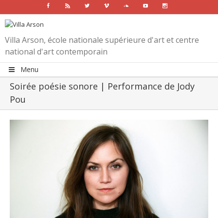
Facebook
Rss
Twitter
Vimeo
Soundcloud
Youtube
Instagram
Villa Arson, école nationale supérieure d'art et centre
national d'art contemporain
Menu
Soirée poésie sonore | Performance de Jody
Pou
View
Larger
Image