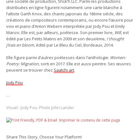
une société de production, Shsk’h LLC. Parmi les productions
distribuées en ligne figurent notamment: une carte blanche à
l’altiste Garth Knox, des chants japonais du 18ème siècle, des
créations de compositeurs contemporains, ou encore l’œuvre pour
voix et piano d’Anton Webern interprétée par Jody Pou et Emily
Manzo. Elle est, par ailleurs, poétesse. Son premier livre,
Will
, est
édité par Les Petits Matins en 2009 et son deuxième,
I thought
j’irais en bloom
, édité par Le Bleu du Ciel, Bordeaux, 2014.
Elle figure parmi d’autres poétesses dans l’anthologie:
Women:
Poetry: Migration
, sorti en 2017. Elle est aussi peintre. Ses œuvres
peuvent se trouver chez
Saatchi art
.
Jody Pou
…
Visuel : Jody Pou. Photo John Lander
Imprimer le contenu de cette page
Share This Story, Choose Your Platform!