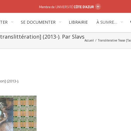
ITER
SE DOCUMENTER
LIBRAIRIE
À SUIVRE…
ranslittération] (2013-). Par Slavs
Accueil
/
Transliterative Tease [Ta
on] (2013-).