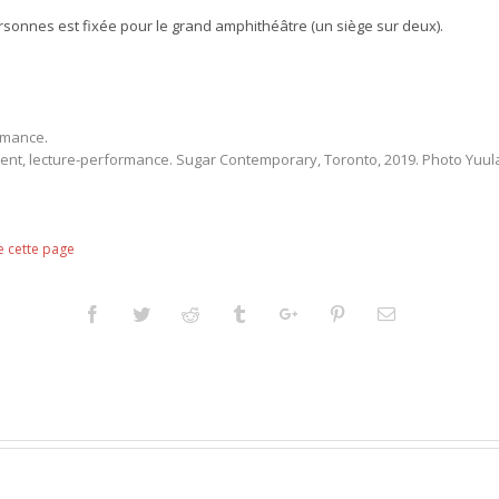
personnes est fixée pour le grand amphithéâtre (un siège sur deux).
ormance.
ent, lecture-performance. Sugar Contemporary, Toronto, 2019. Photo Yuul
e cette page
Facebook
Twitter
Reddit
Tumblr
Googleplus
Pinterest
Email