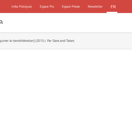
FR
Infos Pratiques
Espace Pro
Espace Presse
Newsletter
quiner la translittération] (2013-). Par Slavs and Tatars