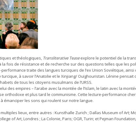
tiques et théologiques,
Transliterative Tease
explore le potentiel de la trans
à la fois de résistance et de recherche sur des questions telles que les pol
ture-performance traite des langues turciques de l’ex Union Soviétique, ains
 turcique, à savoir l’Anatolie et le Xinjiang/ Ouïghouristan. Lénine pensait 
lphabets de tous les citoyens musulmans de l’URSS.
ui des empires – l’arabe avec la montée de l’Islam, le latin avec la montée
Église orthodoxe et plus tard le communisme. Cette lecture-performance ch
 à émanciper les sons qui roulent sur notre langue.
ultiples lieux, entre autres : Kunsthalle Zurich ; Dallas Museum of Art; 
ollege of Art, Londres ; La Colonie, Paris; OGR, Turin; et Pejman Foundation