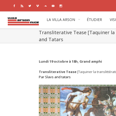
Facebook
Rss
Twitter
Vimeo
Soundcloud
Youtube
Instagram
LA VILLA ARSON
ÉTUDIER
VIS
Transliterative Tease [Taquiner la t
and Tatars
View
Larger
Image
Lundi 19 octobre à 18h, Grand amphi
Transliterative Tease
[Taquiner la translittérati
Par Slavs and tatars