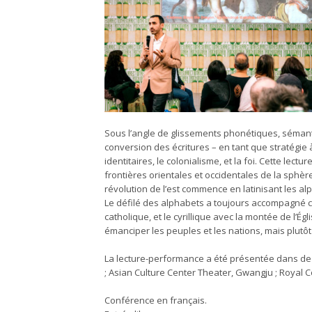
Sous l’angle de glissements phonétiques, séman
conversion des écritures – en tant que stratégie 
identitaires, le colonialisme, et la foi. Cette lec
frontières orientales et occidentales de la sphère
révolution de l’est commence en latinisant les a
Le défilé des alphabets a toujours accompagné cel
catholique, et le cyrillique avec la montée de l’
émanciper les peuples et les nations, mais plutôt
La lecture-performance a été présentée dans de m
; Asian Culture Center Theater, Gwangju ; Royal C
Conférence en français.