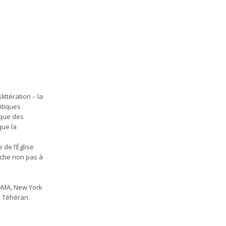
littération – la
itiques
i que des
que la
 de l’Église
erche non pas à
MoMA, New York
, Téhéran.