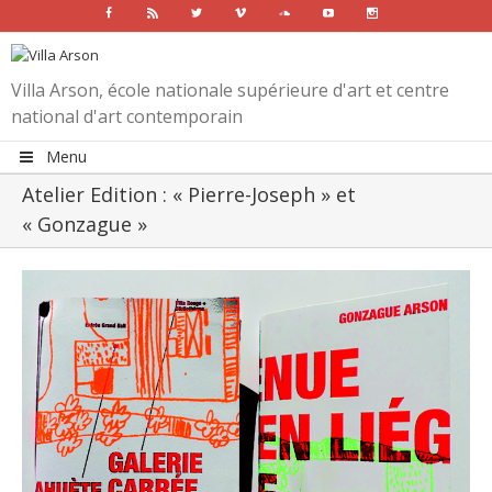
Facebook
Rss
Twitter
Vimeo
Soundcloud
Youtube
Instagram
Villa Arson, école nationale supérieure d'art et centre
national d'art contemporain
Menu
Atelier Edition : « Pierre-Joseph » et
« Gonzague »
View
Larger
Image