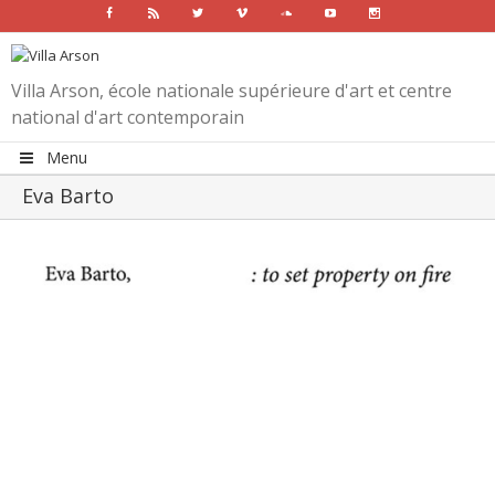
Facebook
Rss
Twitter
Vimeo
Soundcloud
Youtube
Instagram
Villa Arson, école nationale supérieure d'art et centre
national d'art contemporain
Menu
Eva Barto
View
Larger
Image