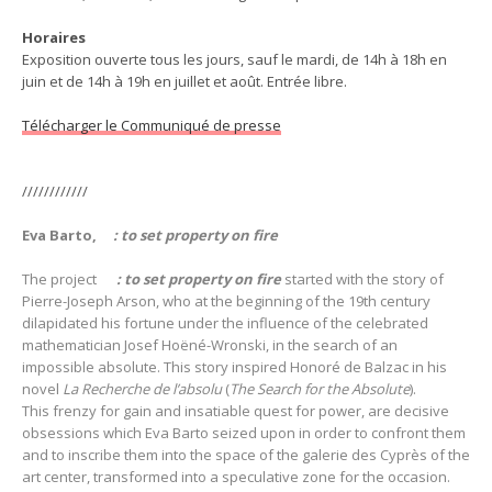
Horaires
Exposition ouverte tous les jours, sauf le mardi, de 14h à 18h en
juin et de 14h à 19h en juillet et août. Entrée libre.
Télécharger le Communiqué de presse
////////////
Eva Barto,
: to set property on fire
The project
: to set property on fire
started with the story of
Pierre-Joseph Arson, who at the beginning of the 19th century
dilapidated his fortune under the influence of the celebrated
mathematician Josef Hoëné-Wronski, in the search of an
impossible absolute.
This story inspired Honoré de Balzac in his
novel
La Recherche de l’absolu
(
The Search for the Absolute
).
This frenzy for gain and insatiable quest for power, are decisive
obsessions which Eva Barto seized upon in order to confront them
and to inscribe them into the space of the galerie des Cyprès of the
art center, transformed into a speculative zone for the occasion.