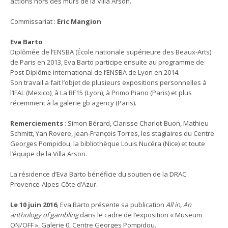
actions hors des murs de la Villa Arson.
Commissariat :
Eric Mangion
Eva Barto
Diplômée de l’ENSBA (École nationale supérieure des Beaux-Arts)
de Paris en 2013, Eva Barto participe ensuite au programme de
Post-Diplôme international de l’ENSBA de Lyon en 2014.
Son travail a fait l’objet de plusieurs expositions personnelles à
l’IFAL (Mexico), à La BF15 (Lyon), à Primo Piano (Paris) et plus
récemment à la galerie gb agency (Paris).
Remerciements
: Simon Bérard, Clarisse Charlot-Buon, Mathieu
Schmitt, Yan Rovere, Jean-François Torres, les stagiaires du Centre
Georges Pompidou, la bibliothèque Louis Nucéra (Nice) et toute
l’équipe de la Villa Arson.
La résidence d’Eva Barto bénéficie du soutien de la DRAC
Provence-Alpes-Côte d’Azur.
Le 10 juin 2016
, Eva Barto présente sa publication
All in, An
anthology of gambling
dans le cadre de l’exposition « Museum
ON/OFF », Galerie 0, Centre Georges Pompidou.