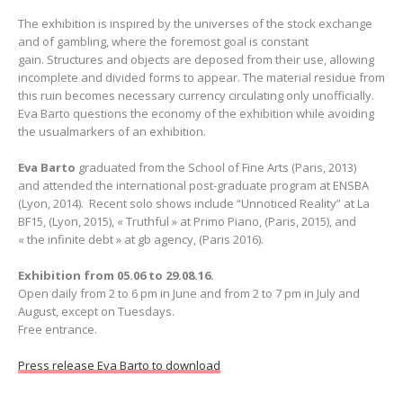
The exhibition is inspired by the universes of the stock exchange
and of gambling, where the foremost goal is constant
gain. Structures and objects are deposed from their use, allowing
incomplete and divided forms to appear. The material residue from
this ruin becomes necessary currency circulating only unofficially.
Eva Barto questions the economy of the exhibition while avoiding
the usualmarkers of an exhibition.
Eva Barto
graduated from the School of Fine Arts (Paris, 2013)
and attended the international post-graduate program at ENSBA
(Lyon, 2014). Recent solo shows include “Unnoticed Reality” at La
BF15, (Lyon, 2015), « Truthful » at Primo Piano, (Paris, 2015), and
« the infinite debt » at gb agency, (Paris 2016).
Exhibition from 05.06 to 29.08.16.
Open daily from 2 to 6 pm in June and from 2 to 7 pm in July and
August, except on Tuesdays.
Free entrance.
Press release Eva Barto to download