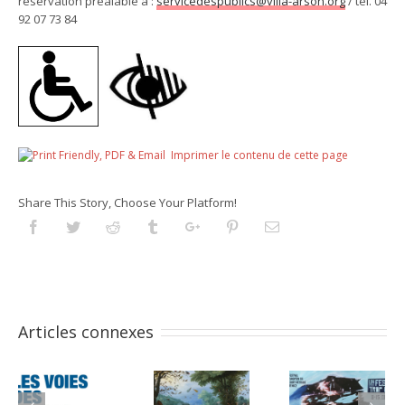
réservation préalable à :
servicedespublics@villa-arson.org
/ tél. 04
92 07 73 84
Imprimer le contenu de cette page
Share This Story, Choose Your Platform!
Facebook
Twitter
Reddit
Tumblr
Googleplus
Pinterest
Email
Articles connexes