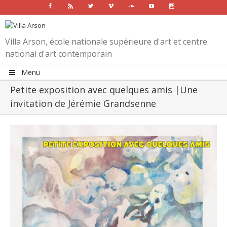
Facebook
Rss
Twitter
Vimeo
Soundcloud
Youtube
Instagram
Villa Arson, école nationale supérieure d'art et centre
national d'art contemporain
Menu
Petite exposition avec quelques amis |Une
invitation de Jérémie Grandsenne
View
Larger
Image