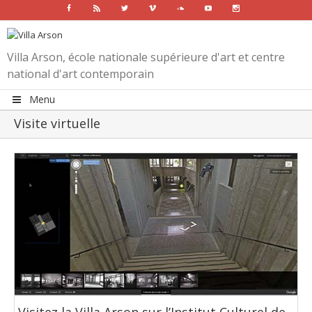
Facebook
Rss
Twitter
Vimeo
Soundcloud
Youtube
Instagram
Villa Arson, école nationale supérieure d'art et centre
national d'art contemporain
Menu
Visite virtuelle
Visitez la Villa Arson sur l’Institut Culturel de