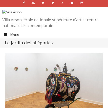
Facebook
Rss
Twitter
Vimeo
Soundcloud
Youtube
Instagram
Villa Arson, école nationale supérieure d'art et centre
national d'art contemporain
Menu
Le Jardin des allégories
View
Larger
Image