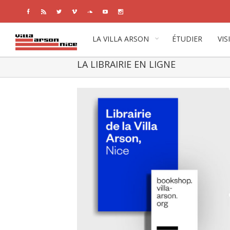
Facebook
Rss
Twitter
Vimeo
Soundcloud
Youtube
Instagram
LA VILLA ARSON
ÉTUDIER
VIS
LA LIBRAIRIE EN LIGNE
View
Larger
Image