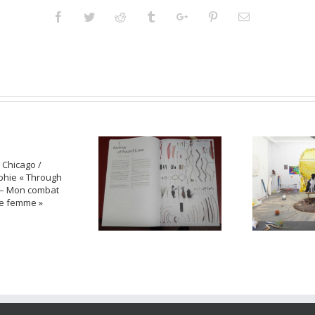
Facebook
Twitter
Reddit
Tumblr
Googleplus
Pinterest
Email