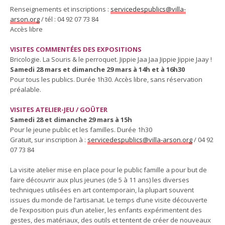
Renseignements et inscriptions :
servicedespublics@villa-
arson.org
/ tél : 04 92 07 73 84
Accès libre
VISITES COMMENTÉES DES EXPOSITIONS
Bricologie. La Souris & le perroquet. Jippie Jaa Jaa Jippie Jippie Jaay !
Samedi 28 mars et dimanche 29 mars à 14h et à 16h30
Pour tous les publics. Durée 1h30. Accès libre, sans réservation
préalable.
VISITES ATELIER-JEU / GOÛTER
Samedi 28 et dimanche 29 mars à 15h
Pour le jeune public et les familles. Durée 1h30
Gratuit, sur inscription à :
servicedespublics@villa-arson.org
/ 04 92
07 73 84
La visite atelier mise en place pour le public famille a pour but de
faire découvrir aux plus jeunes (de 5 à 11 ans) les diverses
techniques utilisées en art contemporain, la plupart souvent
issues du monde de l’artisanat. Le temps d’une visite découverte
de l’exposition puis d’un atelier, les enfants expérimentent des
gestes, des matériaux, des outils et tentent de créer de nouveaux