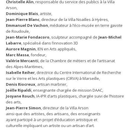
Christelle Alin
, responsable du service des publics à la Villa
Arson,
Dominique Blais
, artiste,
Jean-Pierre Blanc
, directeur de la Villa Noailles à Hyères,
Emmanuel De Vachon
, médiateur à l’éco-musée en terre gavote
de Roudoule,
Jean-Marie Fondacoro
, sculpteur accompagné de
Jean-Michel
Labarre
, spécialisé dans l’innovation 3D
Aurore Magnin
, IEN en Arts appliqués,
Marc Massa
, fondeur,
Valérie Mercanti
, de la Chambre de métiers et de l’artisanat
des Alpes-Maritimes,
Isabelle Reiher
, directrice du Centre International de Recherche
sur le Verre et les Arts plastiques (CIRVA) à Marseille,
Denis Riocreux
, artisan marbrier,
Joëlle Ripaldi
, enseignante chargée de mission DAAC,
Josyane Rouch
, IA-IPR d’arts plastiques, chargée suivi de l’histoire
des arts,
Jean-Pierre Simon
, directeur de la Villa Arson
ainsi que des artistes, des artisans, des enseignants
ayant participé à un projet d’éducation artistique et
culturelle impliquant un artiste ou un artisan d’art.