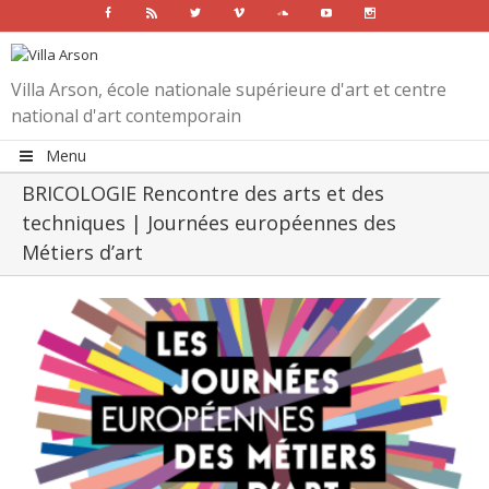
Facebook
Rss
Twitter
Vimeo
Soundcloud
Youtube
Instagram
Villa Arson, école nationale supérieure d'art et centre
national d'art contemporain
Menu
BRICOLOGIE Rencontre des arts et des
techniques | Journées européennes des
Métiers d’art
View
Larger
Image