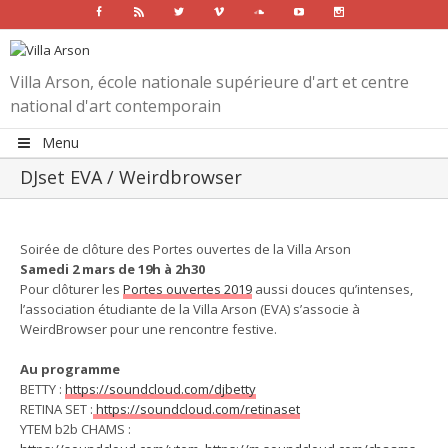
Facebook
Rss
Twitter
Vimeo
Soundcloud
Youtube
Instagram
Villa Arson, école nationale supérieure d'art et centre
national d'art contemporain
Menu
DJset EVA / Weirdbrowser
View
Larger
Soirée de clôture des Portes ouvertes de la Villa Arson
Image
Samedi 2 mars de 19h à 2h30
Pour clôturer les
Portes ouvertes 2019
aussi douces qu’intenses,
l’association étudiante de la Villa Arson (EVA) s’associe à
WeirdBrowser pour une rencontre festive.
Au programme
BETTY :
https://soundcloud.com/djbetty
RETINA SET :
https://soundcloud.com/retinaset
YTEM b2b CHAMS :