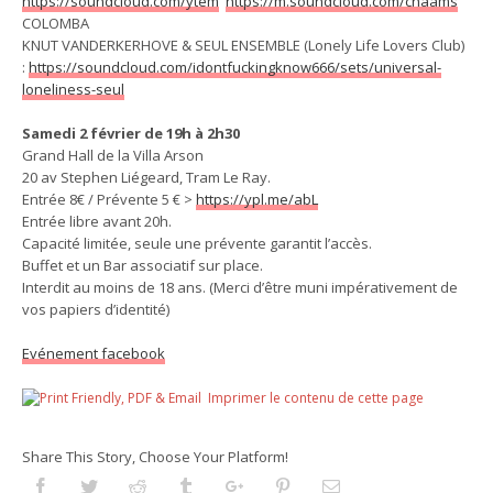
https://soundcloud.com/ytem
https://m.soundcloud.com/chaams
COLOMBA
KNUT VANDERKERHOVE & SEUL ENSEMBLE (Lonely Life Lovers Club)
:
https://soundcloud.com/idontfuckingknow666/sets/universal-
loneliness-seul
Samedi 2 février de 19h à 2h30
Grand Hall de la Villa Arson
20 av Stephen Liégeard, Tram Le Ray.
Entrée 8€ / Prévente 5 € >
https://ypl.me/abL
Entrée libre avant 20h.
Capacité limitée, seule une prévente garantit l’accès.
Buffet et un Bar associatif sur place.
Interdit au moins de 18 ans. (Merci d’être muni impérativement de
vos papiers d’identité)
Evénement facebook
Imprimer le contenu de cette page
Share This Story, Choose Your Platform!
Facebook
Twitter
Reddit
Tumblr
Googleplus
Pinterest
Email