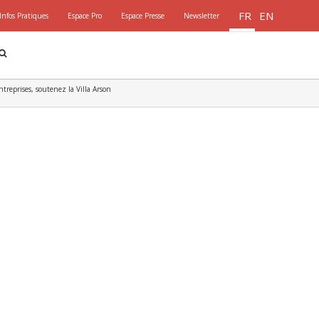
FR
EN
Infos Pratiques
Espace Pro
Espace Presse
Newsletter
ntreprises, soutenez la Villa Arson