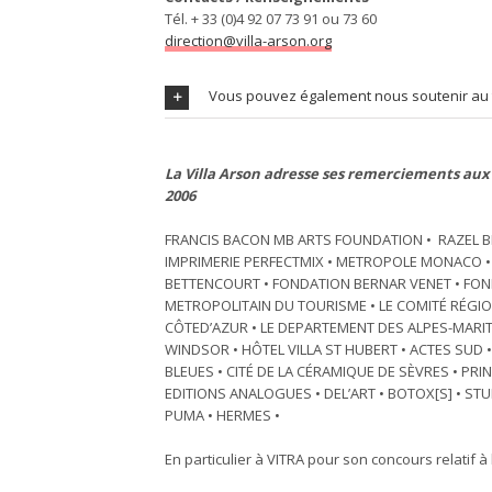
Tél. + 33 (0)4 92 07 73 91 ou 73 60
direction@villa-arson.org
Vous pouvez également nous soutenir au t
La Villa Arson adresse ses remerciements aux 
2006
FRANCIS BACON MB ARTS FOUNDATION • RAZEL BEC
IMPRIMERIE PERFECTMIX • METROPOLE MONACO • S
BETTENCOURT • FONDATION BERNAR VENET • FONDA
METROPOLITAIN DU TOURISME • LE COMITÉ RÉGIO
CÔTED’AZUR • LE DEPARTEMENT DES ALPES-MARITIM
WINDSOR • HÔTEL VILLA ST HUBERT • ACTES SUD 
BLEUES • CITÉ DE LA CÉRAMIQUE DE SÈVRES • PR
EDITIONS ANALOGUES • DEL’ART • BOTOX[S] • STUD
PUMA • HERMES •
En particulier à VITRA pour son concours relatif