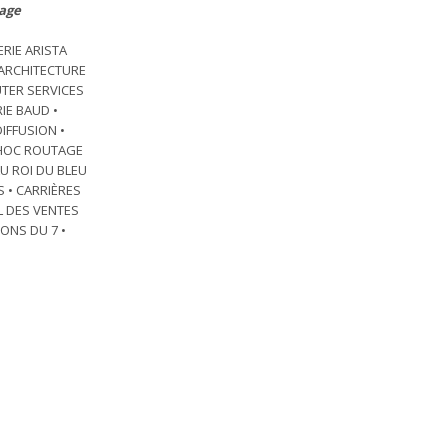
sage
ERIE ARISTA
A ARCHITECTURE
UTER SERVICES
RIE BAUD •
IFFUSION •
D HOC ROUTAGE
AU ROI DU BLEU
S • CARRIÈRES
L DES VENTES
IONS DU 7 •