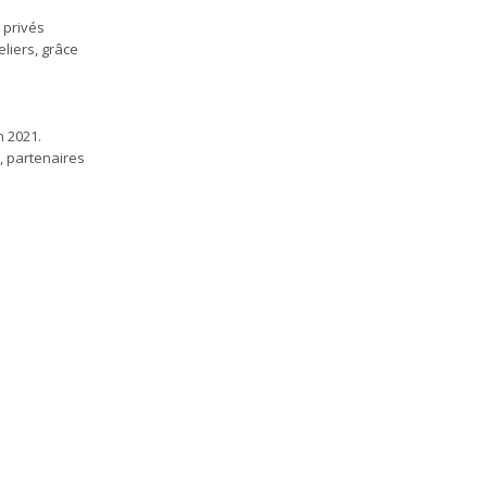
 privés
liers, grâce
 2021.
, partenaires