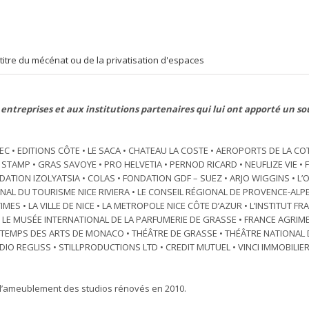
itre du mécénat ou de la privatisation d'espaces
entreprises et aux institutions partenaires qui lui ont apporté un so
 • EDITIONS CÔTE • LE SACA • CHATEAU LA COSTE • AEROPORTS DE LA COT
TAMP • GRAS SAVOYE • PRO HELVETIA • PERNOD RICARD • NEUFLIZE VIE •
TION IZOLYATSIA • COLAS • FONDATION GDF – SUEZ • ARJO WIGGINS • L’O
NAL DU TOURISME NICE RIVIERA • LE CONSEIL RÉGIONAL DE PROVENCE-ALP
ES • LA VILLE DE NICE • LA METROPOLE NICE CÔTE D’AZUR • L’INSTITUT FR
• LE MUSÉE INTERNATIONAL DE LA PARFUMERIE DE GRASSE • FRANCE AGRIM
INTEMPS DES ARTS DE MONACO • THÉÂTRE DE GRASSE • THÉÂTRE NATIONAL D
IO REGLISS • STILLPRODUCTIONS LTD • CREDIT MUTUEL • VINCI IMMOBILIER 
 à l’ameublement des studios rénovés en 2010.