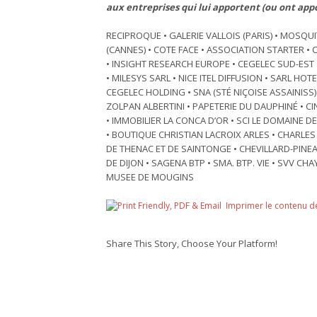
aux entreprises qui lui apportent (ou ont app
RECIPROQUE • GALERIE VALLOIS (PARIS) • MOSQUI
(CANNES) • COTE FACE • ASSOCIATION STARTER • 
• INSIGHT RESEARCH EUROPE • CEGELEC SUD-EST 
• MILESYS SARL • NICE ITEL DIFFUSION • SARL HO
CEGELEC HOLDING • SNA (STÉ NIÇOISE ASSAINISS
ZOLPAN ALBERTINI • PAPETERIE DU DAUPHINÉ • 
• IMMOBILIER LA CONCA D’OR • SCI LE DOMAINE DE
• BOUTIQUE CHRISTIAN LACROIX ARLES • CHARLES 
DE THENAC ET DE SAINTONGE • CHEVILLARD-PINE
DE DIJON • SAGENA BTP • SMA. BTP. VIE • SVV CH
MUSEE DE MOUGINS
Imprimer le contenu d
Share This Story, Choose Your Platform!