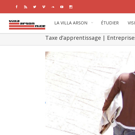
Facebook
Rss
Twitter
Vimeo
Soundcloud
Youtube
Instagram
LA VILLA ARSON
ÉTUDIER
VIS
Taxe d’apprentissage | Entreprises
View
Larger
Image