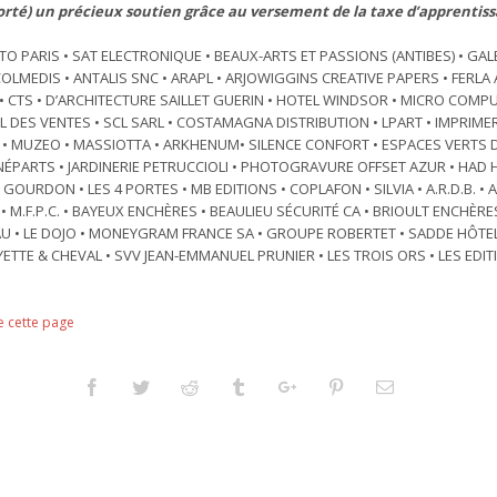
orté) un précieux soutien grâce au versement de la taxe d’apprentis
TO PARIS • SAT ELECTRONIQUE • BEAUX-ARTS ET PASSIONS (ANTIBES) • GAL
COLMEDIS • ANTALIS SNC • ARAPL • ARJOWIGGINS CREATIVE PAPERS • FERL
• CTS • D’ARCHITECTURE SAILLET GUERIN • HOTEL WINDSOR • MICRO COMP
TEL DES VENTES • SCL SARL • COSTAMAGNA DISTRIBUTION • LPART • IMPRIME
) • MUZEO • MASSIOTTA • ARKHENUM• SILENCE CONFORT • ESPACES VERTS D
CINÉPARTS • JARDINERIE PETRUCCIOLI • PHOTOGRAVURE OFFSET AZUR • HA
 GOURDON • LES 4 PORTES • MB EDITIONS • COPLAFON • SILVIA • A.R.D.B. • 
• M.F.P.C. • BAYEUX ENCHÈRES • BEAULIEU SÉCURITÉ CA • BRIOULT ENCHÈRE
AU • LE DOJO • MONEYGRAM FRANCE SA • GROUPE ROBERTET • SADDE HÔTE
AYETTE & CHEVAL • SVV JEAN-EMMANUEL PRUNIER • LES TROIS ORS • LES EDIT
e cette page
Facebook
Twitter
Reddit
Tumblr
Googleplus
Pinterest
Email