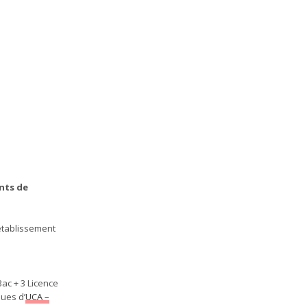
ents de
’établissement
Bac + 3 Licence
ques d’
UCA –