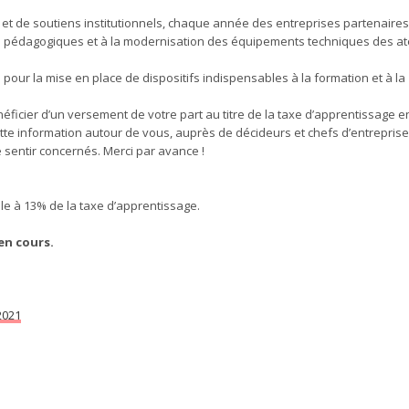
 – et de soutiens institutionnels, chaque année des entreprises partenaires
s pédagogiques et à la modernisation des équipements techniques des ate
pour la mise en place de dispositifs indispensables à la formation et à la
icier d’un versement de votre part au titre de la
taxe
d’apprentissage en
ette information autour de vous, auprès de décideurs et chefs d’entreprise
 sentir concernés. Merci par avance !
gale à 13% de la taxe d’apprentissage.
en cours.
2021