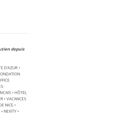
utien depuis
E D’AZUR •
 FONDATION
FFICE
ES-
ANCAIS • HÔTEL
ER • VACANCES
E NICE •
• NEXITY •