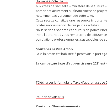
Université Côte d’Azur
.
Aux côtés de sa tutelle – ministère de la Culture
participent activement au financement de projet
notamment au versement de cette taxe.
Cette recette constitue une ressource importante 
professionnalisation de ces jeunes artistes.
Nous serions honorés et heureux de pouvoir bénéf
Par ailleurs, nous vous remercions de diffuser c
ou relations professionnelles, susceptibles de se
Soutenez la Villa Arson
La Villa Arson est habilitée à percevoir la part é
La campagne taxe d’apprentissage 2021 est 
Télécharger le formulaire Taxe d'apprentissage 
Pour en savoir plus
Contacts / Renseignements