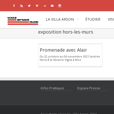
Facebook
Rss
Twitter
Vimeo
Soundcloud
Youtube
Instagram
LA VILLA ARSON
ÉTUDIER
VIS
exposition hors-les-murs
Promenade avec Alair
Du 22 octobre au 06 novembre 2021 (entrée
libre) À la librairie Vigna à Nice
Infos Pratiques
Espace Presse