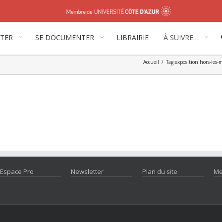
ITER
SE DOCUMENTER
LIBRAIRIE
À SUIVRE…
Accueil
/
Tag:
exposition hors-les-
Espace Pro
Newsletter
Plan du site
Me