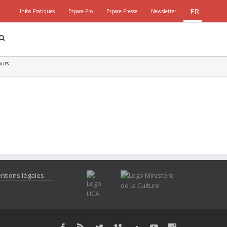
FR
Infos Pratiques
Espace Pro
Espace Presse
Newsletter
murs
ntions légales