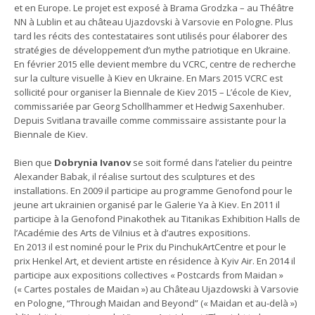
et en Europe. Le projet est exposé à Brama Grodzka – au Théâtre
NN à Lublin et au château Ujazdovski à Varsovie en Pologne. Plus
tard les récits des contestataires sont utilisés pour élaborer des
stratégies de développement d’un mythe patriotique en Ukraine.
En février 2015 elle devient membre du VCRC, centre de recherche
sur la culture visuelle à Kiev en Ukraine. En Mars 2015 VCRC est
sollicité pour organiser la Biennale de Kiev 2015 – L’école de Kiev,
commissariée par Georg Schollhammer et Hedwig Saxenhuber.
Depuis Svitlana travaille comme commissaire assistante pour la
Biennale de Kiev.
Bien que
Dobrynia Ivanov
se soit formé dans l’atelier du peintre
Alexander Babak, il réalise surtout des sculptures et des
installations. En 2009 il participe au programme Genofond pour le
jeune art ukrainien organisé par le Galerie Ya à Kiev. En 2011 il
participe à la Genofond Pinakothek au Titanikas Exhibition Halls de
l’Académie des Arts de Vilnius et à d’autres expositions.
En 2013 il est nominé pour le Prix du PinchukArtCentre et pour le
prix Henkel Art, et devient artiste en résidence à Kyiv Air. En 2014 il
participe aux expositions collectives « Postcards from Maidan »
(« Cartes postales de Maidan ») au Château Ujazdowski à Varsovie
en Pologne, “Through Maidan and Beyond” (« Maidan et au-delà »)