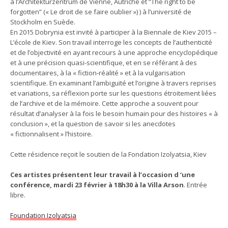
à l’Architekturzentrum de Vienne, Autriche et “The right to be
forgotten” (« Le droit de se faire oublier ») ) à l’université de
Stockholm en Suède.
En 2015 Dobrynia est invité à participer à la Biennale de Kiev 2015 –
L’école de Kiev. Son travail interroge les concepts de l’authenticité
et de l’objectivité en ayant recours à une approche encyclopédique
et à une précision quasi-scientifique, et en se référant à des
documentaires, à la « fiction-réalité » et à la vulgarisation
scientifique. En examinant l’ambiguïté et l’origine à travers reprises
et variations, sa réflexion porte sur les questions étroitement liées
de l’archive et de la mémoire. Cette approche a souvent pour
résultat d’analyser à la fois le besoin humain pour des histoires « à
conclusion », et la question de savoir si les anecdotes
« fictionnalisent » l’histoire.
Cette résidence reçoit le soutien de la Fondation Izolyatsia, Kiev
Ces artistes présentent leur travail à l’occasion d ‘une
conférence, mardi 23 février à 18h30 à la Villa Arson
. Entrée
libre.
Foundation Izolyatsia