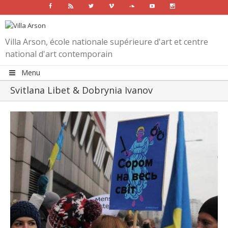
Facebook
Rss
Twitter
Vimeo
Soundcloud
Youtube
Instagram
Villa Arson, école nationale supérieure d'art et centre
national d'art contemporain
Menu
Svitlana Libet & Dobrynia Ivanov
View
Larger
Image