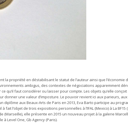
t la propriété en déstabilisant le statut de l’auteur ainsi que l’économie 
 environnements ambigus, des contextes de négociations apparemment dé
sir ce qu’il faut considérer ou laisser pour compte. Les objets qu’elle conçoi
ur donner une valeur d’imposture. Le pouvoir revient ici aux parieurs, aux 
 un diplôme aux Beaux-Arts de Paris en 2013, Eva Barto participe au prog
à fait l’objet de trois expositions personnelles à l’IFAL (Mexico) à La BF15 (
e (Marseille), elle présente en 2015 un nouveau projet à la galerie Marcelle 
e à Level One, Gb Agency (Paris).