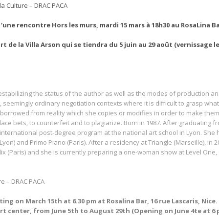
 la Culture – DRAC PACA
 ‘une rencontre Hors les murs, mardi 15 mars à 18h30 au RosaLina Ba
t de la Villa Arson qui se tiendra du 5 juin au 29 août (vernissage le 
stabilizing the status of the author as well as the modes of production and
emingly ordinary negotiation contexts where it is difficult to grasp what
e borrowed from reality which she copies or modifies in order to make them
ace bets, to counterfeit and to plagiarize. Born in 1987. After graduating 
he international post-degree program at the national art school in Lyon. She
on) and Primo Piano (Paris). After a residency at Triangle (Marseille), in 
Alix (Paris) and she is currently preparing a one-woman show at Level One
ure – DRAC PACA
ing on March 15th at 6.30 pm at Rosalina Bar, 16 rue Lascaris, Nice.
art center, from June 5th to August 29th (Opening on June 4te at 6 