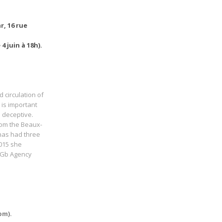
r, 16 rue
4 juin à 18h).
 circulation of
 is important
 deceptive.
from the Beaux-
 has had three
2015 she
, Gb Agency
pm).