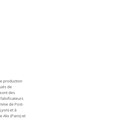
de production
nués de
t sont des
falsificateurs
ramme de Post-
Lyon) et à
Alix (Paris) et