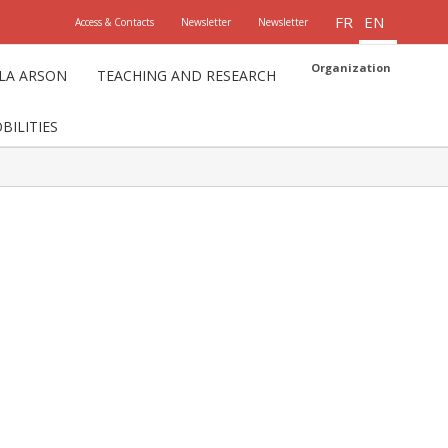
FR
EN
Access & Contacts
Newsletter
Newsletter
Organization
LLA ARSON
TEACHING AND RESEARCH
ILITIES