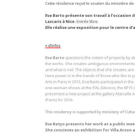
Cette résidence reçoit le soutien du ministère de
Eva Barto présente son travail à l’occasion d
Lascaris à Nice.
Entrée libre.
Elle réalise une exposition pour le centre d’ar
+ d’infos
Eva Barto
questions the notion of property by de
the works. She creates ambiguous environments, se
and what is not. The objects that she creates ar
Here power is in the hands of those who like to pl
Arts in Paris in 2013, Eva Barto participated in t
one-woman shows at the IFAL (Mexico), the BF15 (Ly
presented a new project at the gallery Marcelle 
(Paris) for 2016.
This residency is supported by ministery of Cult
Eva Batyo presents her work at a public meet
She concieves an exhibition for Villa Arson 