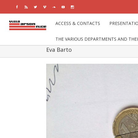
Facebook
Rss
Twitter
Vimeo
Soundcloud
Youtube
Instagram
ACCESS & CONTACTS
PRESENTATI
THE VARIOUS DEPARTMENTS AND THE
Eva Barto
View
Larger
Image