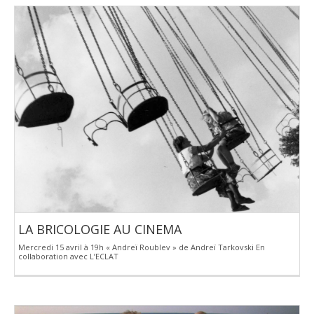
LA BRICOLOGIE AU CINEMA
Mercredi 15 avril à 19h « Andreï Roublev » de Andreï Tarkovski En
collaboration avec L’ECLAT