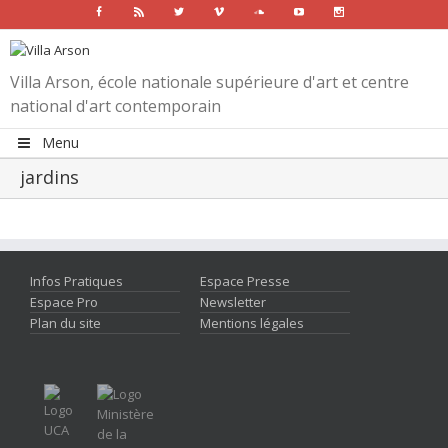
Facebook
Rss
Twitter
Vimeo
Soundcloud
Youtube
Instagram
Villa Arson, école nationale supérieure d'art et centre
national d'art contemporain
Menu
jardins
Infos Pratiques
Espace Presse
Espace Pro
Newsletter
Plan du site
Mentions légales