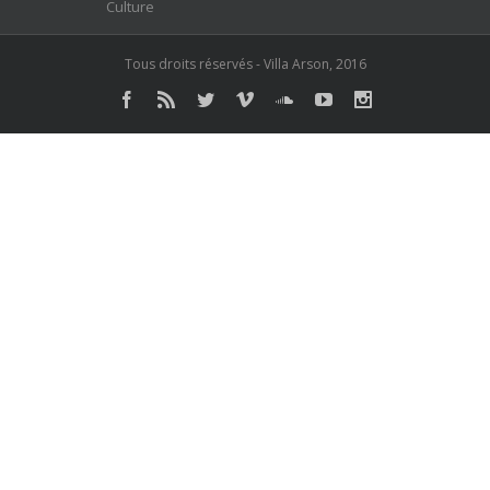
Tous droits réservés - Villa Arson, 2016
Facebook
Rss
Twitter
Vimeo
Soundcloud
Youtube
Instagram