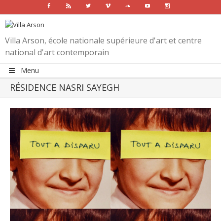
Facebook
Rss
Twitter
Vimeo
Soundcloud
Youtube
Instagram
Villa Arson, école nationale supérieure d'art et centre
national d'art contemporain
Menu
RÉSIDENCE NASRI SAYEGH
View
Larger
Image