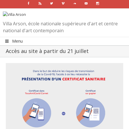
Facebook
Rss
Twitter
Vimeo
Soundcloud
Youtube
Instagram
Villa Arson, école nationale supérieure d'art et centre
national d'art contemporain
Menu
Accès au site à partir du 21 juillet
View
Larger
Image