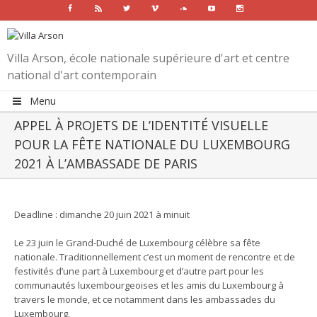
Facebook
Rss
Twitter
Vimeo
Soundcloud
Youtube
Instagram
Villa Arson, école nationale supérieure d'art et centre
national d'art contemporain
Menu
APPEL À PROJETS DE L’IDENTITÉ VISUELLE
POUR LA FÊTE NATIONALE DU LUXEMBOURG
2021 À L’AMBASSADE DE PARIS
View
Larger
Deadline : dimanche 20 juin 2021 à minuit
Image
Le 23 juin le Grand-Duché de Luxembourg célèbre sa fête
nationale. Traditionnellement c’est un moment de rencontre et de
festivités d’une part à Luxembourg et d’autre part pour les
communautés luxembourgeoises et les amis du Luxembourg à
travers le monde, et ce notamment dans les ambassades du
Luxembourg.