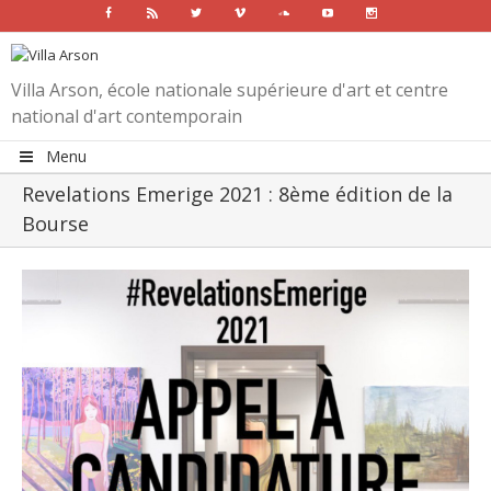
Facebook
Rss
Twitter
Vimeo
Soundcloud
Youtube
Instagram
Villa Arson, école nationale supérieure d'art et centre
national d'art contemporain
Menu
Revelations Emerige 2021 : 8ème édition de la
Bourse
View
Larger
Image