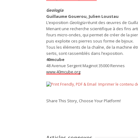
Geologia
Guillaume Gouerou, Julien Loustau
L’exposition
Geologia
réunit des œuvres de Guill
Menant une recherche scientifique à des fins art
fours micro-ondes, qui permet de créer de la pierre
puis exploite ces pierres sous forme de bijoux.
Tous les éléments de la chaîne, de la machine ét
sertis, sont rassemblés dans l’exposition.
40mcube
48 Avenue Sergent Maginot 35000 Rennes
www.40mcube.org
Imprimer le contenu d
Share This Story, Choose Your Platform!
Articles connexes