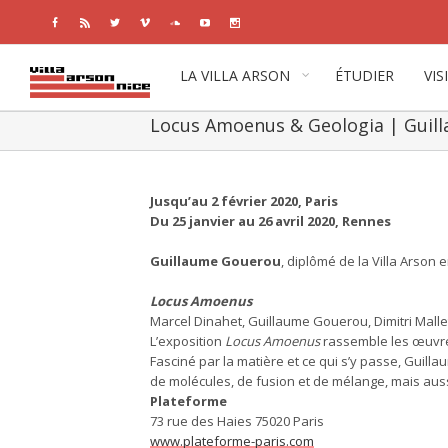
Facebook
Rss
Twitter
Vimeo
Soundcloud
Youtube
Instagram
LA VILLA ARSON
ÉTUDIER
VIS
Locus Amoenus & Geologia | Guil
View
Larger
Jusqu’au 2 février 2020, Paris
Image
Du 25 janvier au 26 avril 2020, Rennes
Guillaume Gouerou
, diplômé de la Villa Arson 
Locus Amoenus
Marcel Dinahet, Guillaume Gouerou, Dimitri Mallet
L’exposition
Locus Amoenus
rassemble les œuvres
Fasciné par la matière et ce qui s’y passe, Gui
de molécules, de fusion et de mélange, mais aussi 
Plateforme
73 rue des Haies 75020 Paris
www.plateforme-paris.com