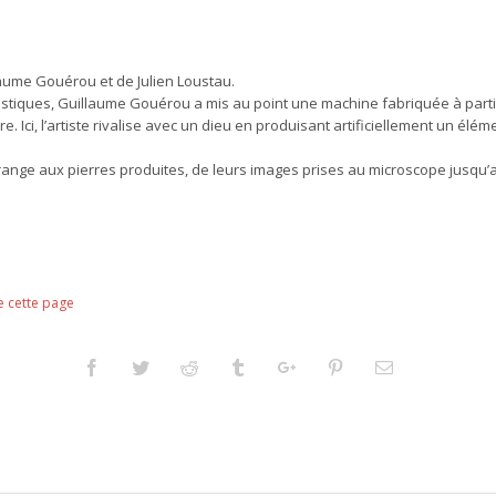
aume Gouérou et de Julien Loustau.
istiques, Guillaume Gouérou a mis au point une machine fabriquée à parti
. Ici, l’artiste rivalise avec un dieu en produisant artificiellement un élém
range aux pierres produites, de leurs images prises au microscope jusqu’
e cette page
Facebook
Twitter
Reddit
Tumblr
Googleplus
Pinterest
Email