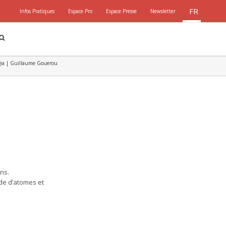
FR
Infos Pratiques
Espace Pro
Espace Presse
Newsletter
gia | Guillaume Gouerou
ns.
de d’atomes et