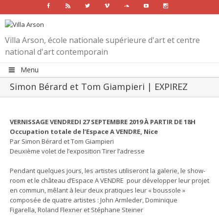
Facebook
Rss
Twitter
Vimeo
Soundcloud
Youtube
Instagram
Villa Arson, école nationale supérieure d'art et centre
national d'art contemporain
Menu
Simon Bérard et Tom Giampieri | EXPIREZ
View
Larger
VERNISSAGE VENDREDI 27 SEPTEMBRE 2019 À PARTIR DE 18H
Image
Occupation totale de l’Espace A VENDRE, Nice
Par Simon Bérard et Tom Giampieri
Deuxième volet de l’exposition Tirer l’adresse
Pendant quelques jours, les artistes utiliseront la galerie, le show-
room et le château d’Espace A VENDRE pour développer leur projet
en commun, mêlant à leur deux pratiques leur « boussole »
composée de quatre artistes : John Armleder, Dominique
Figarella, Roland Flexner et Stéphane Steiner