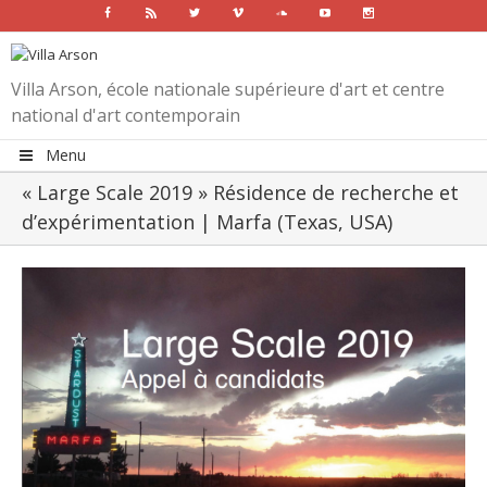
Facebook
Rss
Twitter
Vimeo
Soundcloud
Youtube
Instagram
Villa Arson, école nationale supérieure d'art et centre
national d'art contemporain
Menu
« Large Scale 2019 » Résidence de recherche et
d’expérimentation | Marfa (Texas, USA)
View
Larger
Image