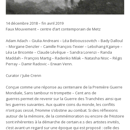
14 décembre 2018 – fin avril 2019
Faux Mouvement – centre d’art contemporain de Metz
Adam Adach – Giulia Andreani – Léa Belooussovitch – Bady Dalloul
– Morgane Denzler – Camille François-Texier – Lebohang Kganye –
Léa Le Bricomte – Claude Lévêque – Sandra Lorenzi – Randa
Maddah – François Martig – Radenko Milak – Natasha Nisic – Régis
Perray – Damir Radovic – Erwan Venn.
Curator / Julie Crenn
Conçue comme une réponse au centenaire de la Première Guerre
Mondiale, Sans tambour ni trompette – Cent ans de
guerres permet de revenir sur la Guerre des Tranchées ainsi que
les guerres suivantes. Aux quatre coins du monde, les conflits
n’ont pas cessé, l’Homme s’obstine au combat. Si des réflexions
autour de la mémoire, de la commémoration ou encore de l’Histoire
sont inhérentes à la démarche de certain.e.s des artistes invités,
c’est avant un regard sur une époque qui est proposé : celle des