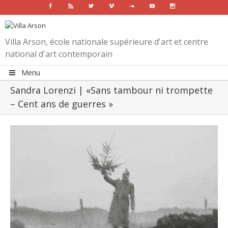
Facebook
Rss
Twitter
Vimeo
Soundcloud
Youtube
Instagram
Villa Arson, école nationale supérieure d'art et centre
national d'art contemporain
Menu
Sandra Lorenzi | «Sans tambour ni trompette
– Cent ans de guerres »
View
Larger
Image