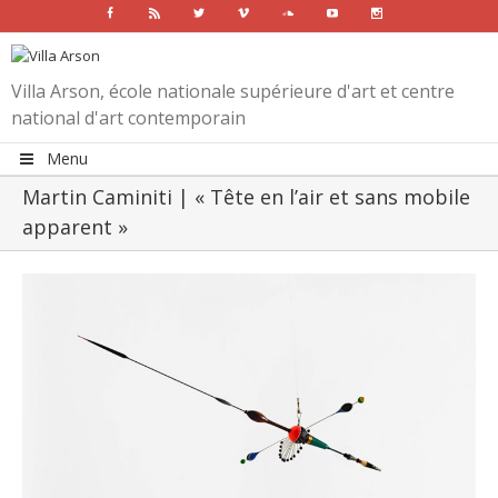
Facebook
Rss
Twitter
Vimeo
Soundcloud
Youtube
Instagram
Villa Arson, école nationale supérieure d'art et centre
national d'art contemporain
Menu
Martin Caminiti | « Tête en l’air et sans mobile
apparent »
View
Larger
Image