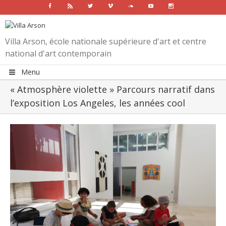
Facebook
Rss
Twitter
Vimeo
Soundcloud
Youtube
Instagram
Villa Arson, école nationale supérieure d'art et centre
national d'art contemporain
Menu
« Atmosphère violette » Parcours narratif dans
l’exposition Los Angeles, les années cool
View
Larger
Image