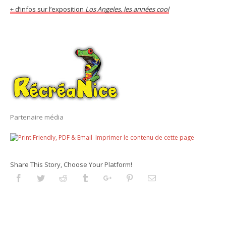
+ d’infos sur l’exposition
Los Angeles, les années cool
Partenaire média
Imprimer le contenu de cette page
Share This Story, Choose Your Platform!
Facebook
Twitter
Reddit
Tumblr
Googleplus
Pinterest
Email