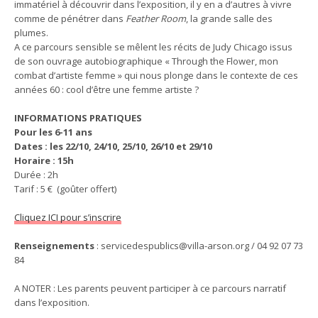
immatériel à découvrir dans l’exposition, il y en a d’autres à vivre
comme de pénétrer dans
Feather Room
, la grande salle des
plumes.
A ce parcours sensible se mêlent les récits de Judy Chicago issus
de son ouvrage autobiographique « Through the Flower, mon
combat d’artiste femme » qui nous plonge dans le contexte de ces
années 60 : cool d’être une femme artiste ?
INFORMATIONS PRATIQUES
Pour les 6-11 ans
Dates : les 22/10, 24/10, 25/10, 26/10 et 29/10
Horaire : 15h
Durée : 2h
Tarif : 5 € (goûter offert)
Cliquez ICI pour s’inscrire
Renseignements
: servicedespublics@villa-arson.org / 04 92 07 73
84​
A NOTER : Les parents peuvent participer à ce parcours narratif
dans l’exposition.