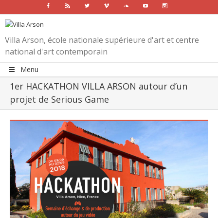
Facebook
Rss
Twitter
Vimeo
Soundcloud
Youtube
Instagram
Villa Arson, école nationale supérieure d'art et centre
national d'art contemporain
Menu
1er HACKATHON VILLA ARSON autour d’un
projet de Serious Game
View
Larger
Image