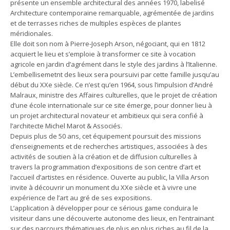
présente un ensemble architectural des années 1970, labelisé
Architecture contemporaine remarquable, agrémentée de jardins
et de terrasses riches de multiples espèces de plantes
méridionales.
Elle doit son nom à Pierre-Joseph Arson, négociant, qui en 1812
acquiert le lieu et s’emploie à transformer ce site à vocation
agricole en jardin d’agrément dans le style des jardins à l’Italienne.
L’embellisemetnt des lieux sera poursuivi par cette famille jusqu’au
début du XXe siècle. Ce n’est qu’en 1964, sous l’impulsion d’André
Malraux, ministre des Affaires culturelles, que le projet de création
d’une école internationale sur ce site émerge, pour donner lieu à
un projet architectural novateur et ambitieux qui sera confié à
l’architecte Michel Marot & Associés.
Depuis plus de 50 ans, cet équipement poursuit des missions
d’enseignements et de recherches artistiques, associées à des
activités de soutien à la création et de diffusion culturelles à
travers la programmation d’expositions de son centre d’art et
l’accueil d’artistes en résidence. Ouverte au public, la Villa Arson
invite à découvrir un monument du XXe siècle et à vivre une
expérience de l’art au gré de ses expositions.
L’application à développer pour ce sérious game conduira le
visiteur dans une découverte autonome des lieux, en l’entrainant
sur des parcours thématiques de plus en plus riches au fil de la