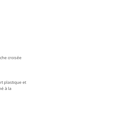
rche croisée
rt plastique et
né à la