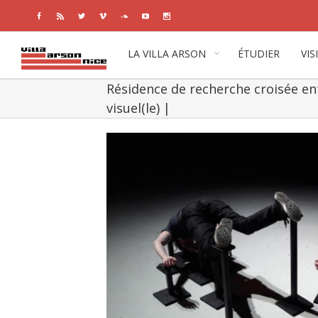
Facebook
Rss
Twitter
Vimeo
Soundcloud
Youtube
Instagram
LA VILLA ARSON
ÉTUDIER
VIS
Résidence de recherche croisée en
visuel(le) |
View
Larger
Image