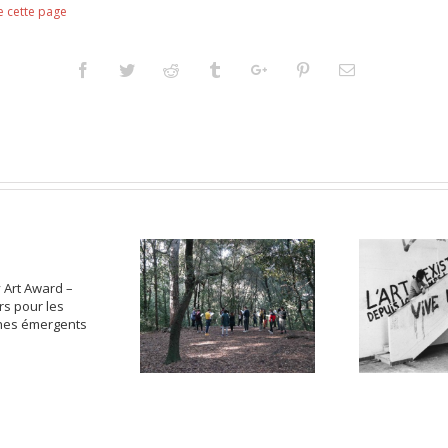
e cette page
Facebook
Twitter
Reddit
Tumblr
Googleplus
Pinterest
Email