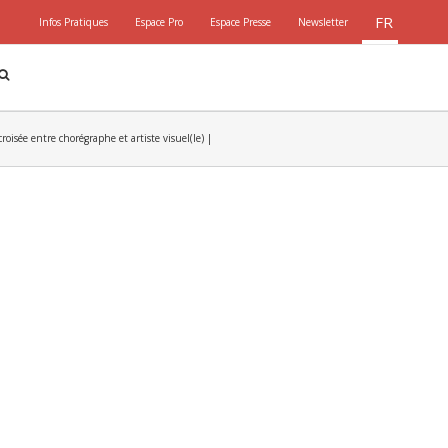
FR
Infos Pratiques
Espace Pro
Espace Presse
Newsletter
oisée entre chorégraphe et artiste visuel(le) |