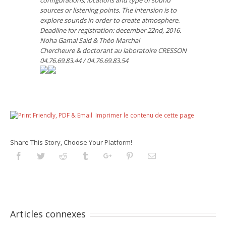
configurations, locations and type of sound
sources or listening points. The intension is to
explore sounds in order to create atmosphere.
Deadline for registration: december 22nd, 2016.
Noha Gamal Said & Théo Marchal
Chercheure & doctorant au laboratoire CRESSON
04.76.69.83.44 / 04.76.69.83.54
Imprimer le contenu de cette page
Share This Story, Choose Your Platform!
Facebook
Twitter
Reddit
Tumblr
Googleplus
Pinterest
Email
Articles connexes