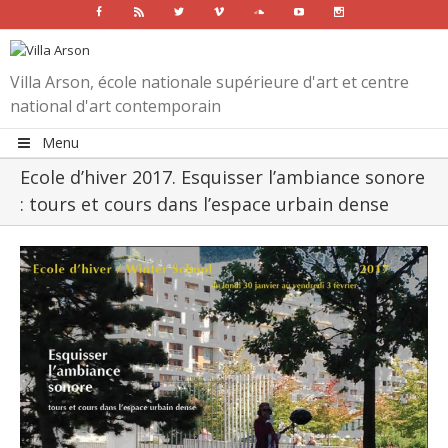
Facebook
Rss
Twitter
Vimeo
Soundcloud
Youtube
Instagram
Villa Arson, école nationale supérieure d'art et centre
national d'art contemporain
Menu
Ecole d’hiver 2017. Esquisser l’ambiance sonore
: tours et cours dans l’espace urbain dense
View
Larger
Image