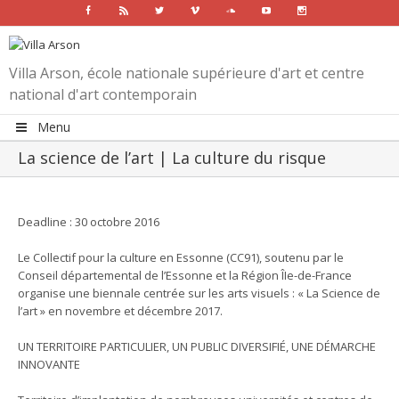
Facebook
Rss
Twitter
Vimeo
Soundcloud
Youtube
Instagram
Villa Arson, école nationale supérieure d'art et centre
national d'art contemporain
Menu
La science de l’art | La culture du risque
View
Larger
Deadline : 30 octobre 2016
Image
Le Collectif pour la culture en Essonne (CC91), soutenu par le
Conseil départemental de l’Essonne et la Région ÎIe-de-France
organise une biennale centrée sur les arts visuels : « La Science de
l’art » en novembre et décembre 2017.
UN TERRITOIRE PARTICULIER, UN PUBLIC DIVERSIFIÉ, UNE DÉMARCHE
INNOVANTE