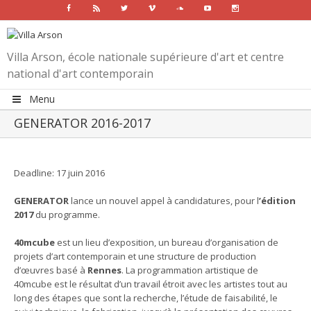
Facebook
Rss
Twitter
Vimeo
Soundcloud
Youtube
Instagram
Villa Arson, école nationale supérieure d'art et centre
national d'art contemporain
Menu
GENERATOR 2016-2017
View
Larger
Deadline: 17 juin 2016
Image
GENERATOR
lance un nouvel appel à candidatures, pour l
’édition
2017
du programme.
40mcube
est un lieu d’exposition, un bureau d’organisation de
projets d’art contemporain et une structure de production
d’œuvres basé à
Rennes
. La programmation artistique de
40mcube est le résultat d’un travail étroit avec les artistes tout au
long des étapes que sont la recherche, l’étude de faisabilité, le