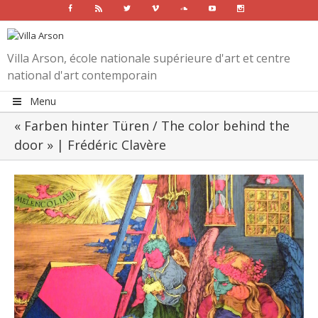
Facebook
Rss
Twitter
Vimeo
Soundcloud
Youtube
Instagram
Villa Arson, école nationale supérieure d'art et centre
national d'art contemporain
Menu
« Farben hinter Türen / The color behind the
door » | Frédéric Clavère
View
Larger
Image