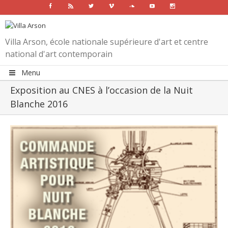
Facebook
Rss
Twitter
Vimeo
Soundcloud
Youtube
Instagram
Villa Arson, école nationale supérieure d'art et centre
national d'art contemporain
Menu
Exposition au CNES à l’occasion de la Nuit
Blanche 2016
View
Larger
Image