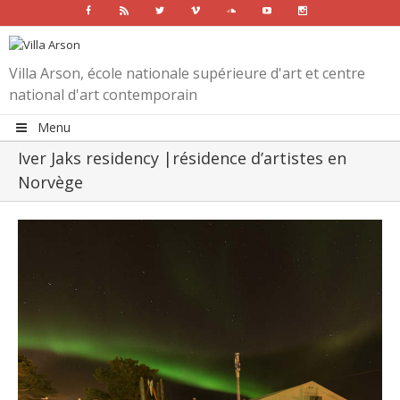
Facebook
Rss
Twitter
Vimeo
Soundcloud
Youtube
Instagram
Villa Arson, école nationale supérieure d'art et centre
national d'art contemporain
Menu
Iver Jaks residency |résidence d’artistes en
Norvège
View
Larger
Image