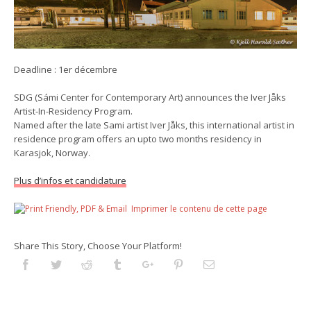
Deadline : 1er décembre
SDG (Sámi Center for Contemporary Art) announces the Iver Jåks
Artist-In-Residency Program.
Named after the late Sami artist Iver Jåks, this international artist in
residence program offers an upto two months residency in
Karasjok, Norway.
Plus d’infos et candidature
Imprimer le contenu de cette page
Share This Story, Choose Your Platform!
Facebook
Twitter
Reddit
Tumblr
Googleplus
Pinterest
Email