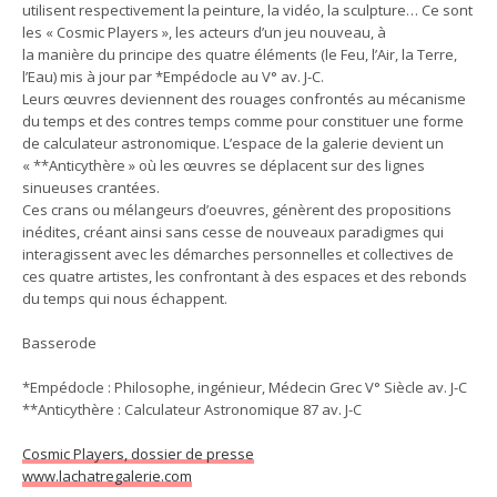
utilisent respectivement la peinture, la vidéo, la sculpture… Ce sont
les « Cosmic Players », les acteurs d’un jeu nouveau, à
la manière du principe des quatre éléments (le Feu, l’Air, la Terre,
l’Eau) mis à jour par *Empédocle au V° av. J-C.
Leurs œuvres deviennent des rouages confrontés au mécanisme
du temps et des contres temps comme pour constituer une forme
de calculateur astronomique. L’espace de la galerie devient un
« **Anticythère » où les œuvres se déplacent sur des lignes
sinueuses crantées.
Ces crans ou mélangeurs d’oeuvres, génèrent des propositions
inédites, créant ainsi sans cesse de nouveaux paradigmes qui
interagissent avec les démarches personnelles et collectives de
ces quatre artistes, les confrontant à des espaces et des rebonds
du temps qui nous échappent.
Basserode
*Empédocle : Philosophe, ingénieur, Médecin Grec V° Siècle av. J-C
**Anticythère : Calculateur Astronomique 87 av. J-C
Cosmic Players, dossier de presse
www.lachatregalerie.com