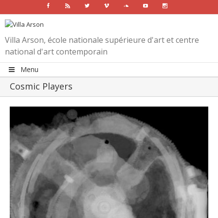
Facebook
Rss
Twitter
Vimeo
Soundcloud
Youtube
Instagram
Villa Arson, école nationale supérieure d'art et centre
national d'art contemporain
Menu
Cosmic Players
View
Larger
Image