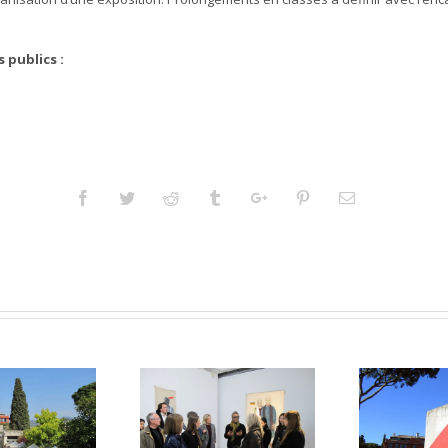
 publics :
Facebook
Twitter
Reddit
Tumblr
Googleplus
Pinterest
Email