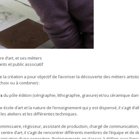
re d’art, et ses métiers
nts et public associatif
a création a pour objectif de favoriser la découverte des métiers artisti
hoix ou à combiner) :
ts
du pôle édition (sérigraphie, lithographie, gravure) et/ou céramique dans
cole d’art et la nature de l’enseignement qui y est dispensé, il s’agit d’all
es ateliers et les différentes techniques.
commissaire, régisseur, assistant de production, chargé de communication,
entre d’art, il s’agit de rencontrer différents membres de l’équipe et de d
rganisation d’une exposition. Prolongements en classes à définir avec l’enc