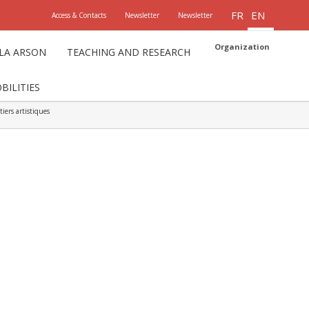
FR
EN
Access & Contacts
Newsletter
Newsletter
Organization
LLA ARSON
TEACHING AND RESEARCH
ILITIES
iers artistiques