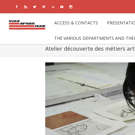
Facebook
Rss
Twitter
Vimeo
Soundcloud
Youtube
Instagram
ACCESS & CONTACTS
PRESENTATI
THE VARIOUS DEPARTMENTS AND THE
Atelier découverte des métiers art
View
Larger
Image