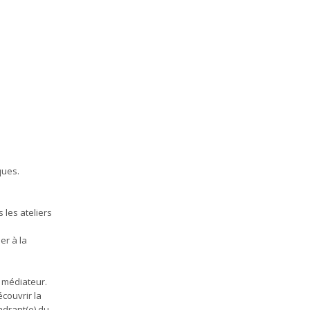
ques.
 les ateliers
er à la
 médiateur.
écouvrir la
adrant(e) du