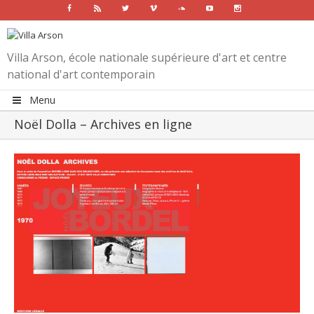
Facebook
Rss
Twitter
Vimeo
Soundcloud
Youtube
Instagram
Villa Arson, école nationale supérieure d'art et centre
national d'art contemporain
Menu
Noël Dolla – Archives en ligne
View
Larger
Image